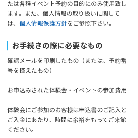
たは各種イベント予約の目的にのみ使用致し
version
ます。また、個人情報の取り扱いに関して
of
は、
個人情報保護方針
をご参照下さい。
this
website
お手続きの際に必要なもの
will
be
確認メールを印刷したもの（または、予約番
translated
号を控えたもの）
mechanically,
so
お申込みされた体験会・イベントの参加費用
it
may
体験会にご参加のお客様は申込書のご記入と
not
ご入金にあたり、時間に余裕をもってご来館
be
ください。
an