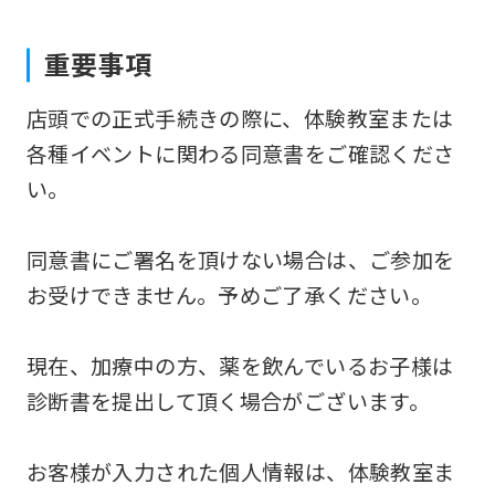
to
重要事項
the
top
店頭での正式手続きの際に、体験教室または
page.
各種イベントに関わる同意書をご確認くださ
However,
い。
if
you
同意書にご署名を頂けない場合は、ご参加を
use
お受けできません。予めご了承ください。
an
automatic
現在、加療中の方、薬を飲んでいるお子様は
translation
診断書を提出して頂く場合がございます。
service,
the
お客様が入力された個人情報は、体験教室ま
Japanese