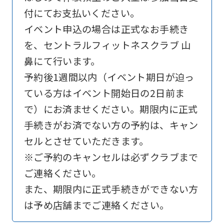
付にてお支払いください。
is
イベント申込の場合は正式なお手続き
automatically
を、セントラルフィットネスクラブ 山
translated
鼻にて行います。
into
予約後1週間以内（イベント期日が迫っ
English.
ている方はイベント開始日の2日前ま
Click
で）にお済ませください。期限内に正式
the
手続きがお済でない方の予約は、キャン
link
セルとさせていただきます。
below
※ご予約のキャンセルは必ずクラブまで
(start
ご連絡ください。
automatic
また、期限内に正式手続きができない方
translation)
は予め店舗までご連絡ください。
to
return