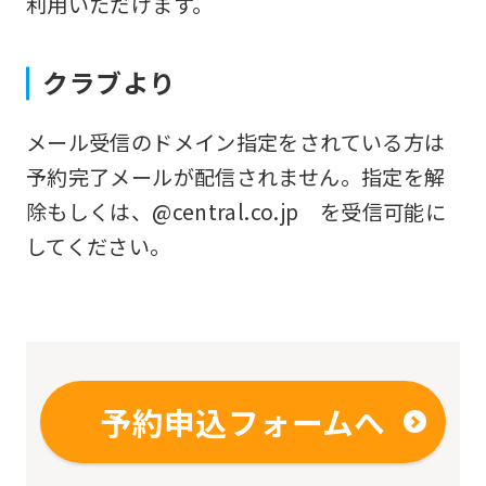
利用いただけます。
fully
understand
クラブより
this
before
メール受信のドメイン指定をされている方は
using
予約完了メールが配信されません。指定を解
the
除もしくは、@central.co.jp を受信可能に
service.
してください。
Automatic translation
予約申込フォームへ