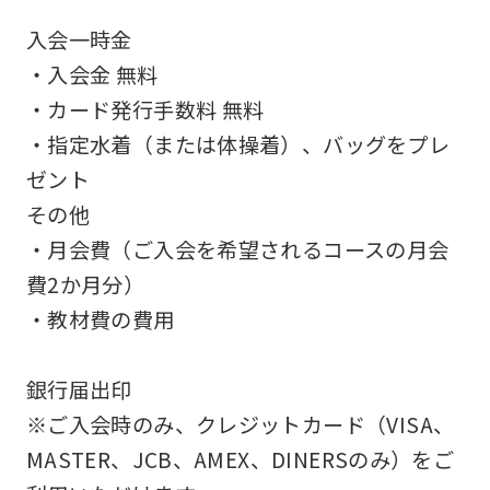
accurate
入会一時金
translation.
・入会金 無料
The
・カード発行手数料 無料
translation
・指定水着（または体操着）、バッグをプレ
may
ゼント
differ
その他
from
・月会費（ご入会を希望されるコースの月会
the
費2か月分）
original
・教材費の費用
content.
We
銀行届出印
ask
※ご入会時のみ、クレジットカード（VISA、
that
MASTER、JCB、AMEX、DINERSのみ）をご
you