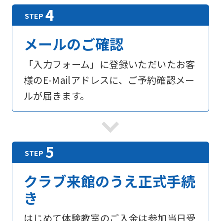
メールのご確認
「入力フォーム」に登録いただいたお客
様のE-Mailアドレスに、ご予約確認メー
ルが届きます。
For
foreigners
Central
クラブ来館のうえ正式手続
Sports
き
official
はじめて体験教室のご入金は参加当日受
website