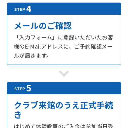
メールのご確認
「入力フォーム」に登録いただいたお客
様のE-Mailアドレスに、ご予約確認メー
ルが届きます。
For
foreigners
Central
クラブ来館のうえ正式手続
Sports
き
official
はじめて体験教室のご入金は参加当日受
website