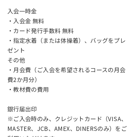
accurate
入会一時金
translation.
・入会金 無料
The
・カード発行手数料 無料
translation
・指定水着（または体操着）、バッグをプレ
may
ゼント
differ
その他
from
・月会費（ご入会を希望されるコースの月会
the
費2か月分）
original
・教材費の費用
content.
We
銀行届出印
ask
※ご入会時のみ、クレジットカード（VISA、
that
MASTER、JCB、AMEX、DINERSのみ）をご
you