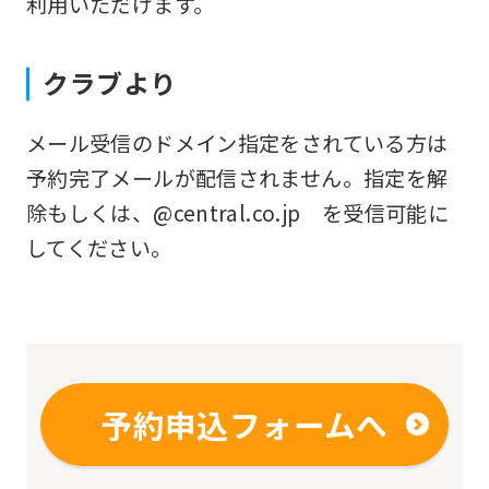
利用いただけます。
fully
understand
クラブより
this
before
メール受信のドメイン指定をされている方は
using
予約完了メールが配信されません。指定を解
the
除もしくは、@central.co.jp を受信可能に
service.
してください。
Automatic translation
予約申込フォームへ