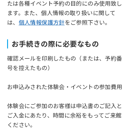
たは各種イベント予約の目的にのみ使用致し
version
ます。また、個人情報の取り扱いに関して
of
は、
個人情報保護方針
をご参照下さい。
this
website
お手続きの際に必要なもの
will
be
確認メールを印刷したもの（または、予約番
translated
号を控えたもの）
mechanically,
so
お申込みされた体験会・イベントの参加費用
it
may
体験会にご参加のお客様は申込書のご記入と
not
ご入金にあたり、時間に余裕をもってご来館
be
ください。
an