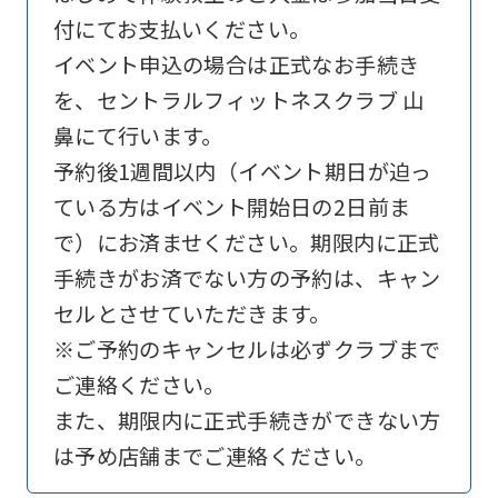
付にてお支払いください。
is
イベント申込の場合は正式なお手続き
automatically
を、セントラルフィットネスクラブ 山
translated
鼻にて行います。
into
予約後1週間以内（イベント期日が迫っ
English.
ている方はイベント開始日の2日前ま
Click
で）にお済ませください。期限内に正式
the
手続きがお済でない方の予約は、キャン
link
セルとさせていただきます。
below
※ご予約のキャンセルは必ずクラブまで
(start
ご連絡ください。
automatic
また、期限内に正式手続きができない方
translation)
は予め店舗までご連絡ください。
to
return