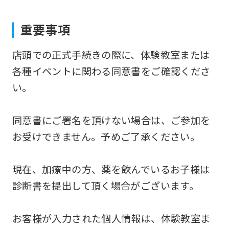
to
重要事項
the
top
店頭での正式手続きの際に、体験教室または
page.
各種イベントに関わる同意書をご確認くださ
However,
い。
if
you
同意書にご署名を頂けない場合は、ご参加を
use
お受けできません。予めご了承ください。
an
automatic
現在、加療中の方、薬を飲んでいるお子様は
translation
診断書を提出して頂く場合がございます。
service,
the
お客様が入力された個人情報は、体験教室ま
Japanese