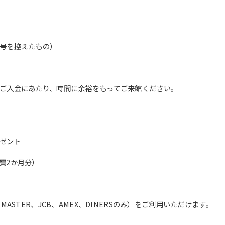
translation service, the Japanese
version of this website will be
translated mechanically, so it may
not be an accurate translation.
The translation may differ from the
号を控えたもの）
original content. We ask that you
fully understand this before using
the service.
ご入金にあたり、時間に余裕をもってご来館ください。
Automatic translation start
ゼント
費2か月分）
ASTER、JCB、AMEX、DINERSのみ）をご利用いただけます。