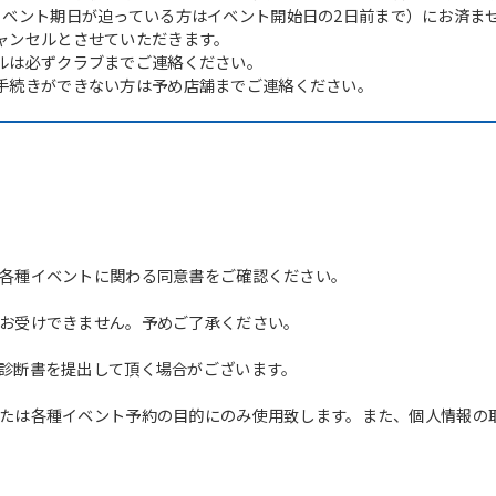
イベント期日が迫っている方はイベント開始日の2日前まで）にお済ま
ャンセルとさせていただきます。
ルは必ずクラブまでご連絡ください。
手続きができない方は予め店舗までご連絡ください。
各種イベントに関わる同意書をご確認ください。
For foreigners
お受けできません。予めご了承ください。
Central Sports official website is
診断書を提出して頂く場合がございます。
automatically translated into
English. Click the link below (start
たは各種イベント予約の目的にのみ使用致します。また、個人情報の
automatic translation) to return to
the top page.
However, if you use an automatic