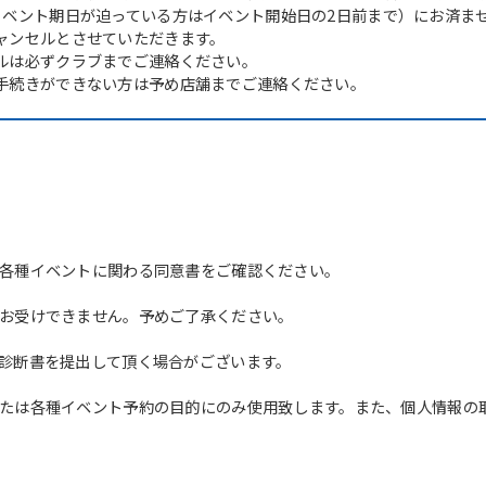
イベント期日が迫っている方はイベント開始日の2日前まで）にお済ま
ャンセルとさせていただきます。
ルは必ずクラブまでご連絡ください。
手続きができない方は予め店舗までご連絡ください。
各種イベントに関わる同意書をご確認ください。
For foreigners
お受けできません。予めご了承ください。
Central Sports official website is
診断書を提出して頂く場合がございます。
automatically translated into
English. Click the link below (start
たは各種イベント予約の目的にのみ使用致します。また、個人情報の
automatic translation) to return to
the top page.
However, if you use an automatic