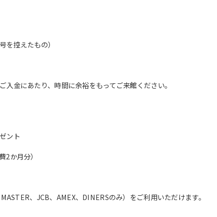
translation service, the Japanese
version of this website will be
translated mechanically, so it may
not be an accurate translation.
The translation may differ from the
号を控えたもの）
original content. We ask that you
fully understand this before using
the service.
ご入金にあたり、時間に余裕をもってご来館ください。
Automatic translation start
ゼント
費2か月分）
ASTER、JCB、AMEX、DINERSのみ）をご利用いただけます。