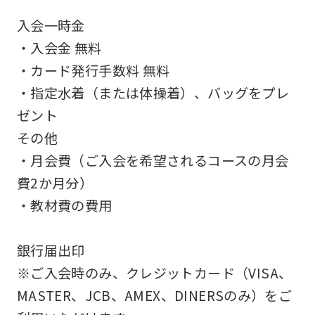
accurate
入会一時金
translation.
・入会金 無料
The
・カード発行手数料 無料
translation
・指定水着（または体操着）、バッグをプレ
may
ゼント
differ
その他
from
・月会費（ご入会を希望されるコースの月会
the
費2か月分）
original
・教材費の費用
content.
We
銀行届出印
ask
※ご入会時のみ、クレジットカード（VISA、
that
MASTER、JCB、AMEX、DINERSのみ）をご
you