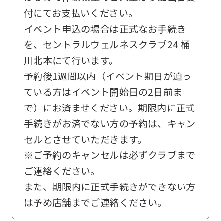
付にてお支払いください。
is
イベント申込の場合は正式なお手続き
automatically
を、セントラルウェルネスクラブ24 桶
translated
川北本にて行います。
into
予約後1週間以内（イベント期日が迫っ
English.
ている方はイベント開始日の2日前ま
Click
で）にお済ませください。期限内に正式
the
手続きがお済でない方の予約は、キャン
link
セルとさせていただきます。
below
※ご予約のキャンセルは必ずクラブまで
(start
ご連絡ください。
automatic
また、期限内に正式手続きができない方
translation)
は予め店舗までご連絡ください。
to
return