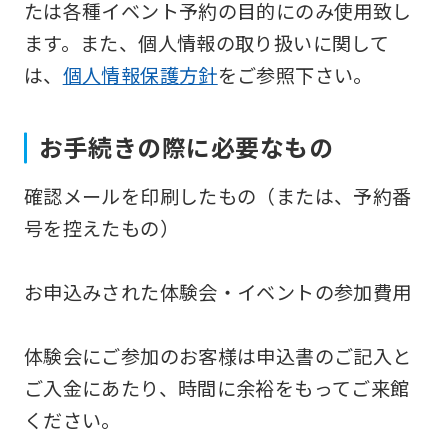
たは各種イベント予約の目的にのみ使用致し
version
ます。また、個人情報の取り扱いに関して
of
は、
個人情報保護方針
をご参照下さい。
this
website
お手続きの際に必要なもの
will
be
確認メールを印刷したもの（または、予約番
translated
号を控えたもの）
mechanically,
so
お申込みされた体験会・イベントの参加費用
it
may
体験会にご参加のお客様は申込書のご記入と
not
ご入金にあたり、時間に余裕をもってご来館
be
ください。
an