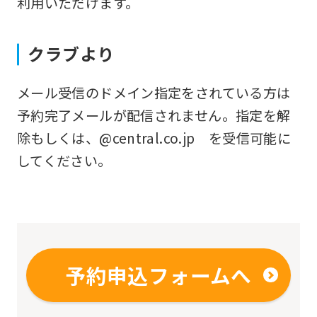
利用いただけます。
fully
understand
クラブより
this
before
メール受信のドメイン指定をされている方は
using
予約完了メールが配信されません。指定を解
the
除もしくは、@central.co.jp を受信可能に
service.
してください。
Automatic translation
予約申込フォームへ