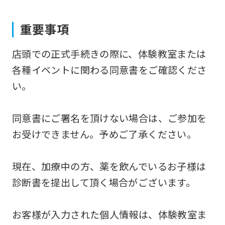
to
重要事項
the
top
店頭での正式手続きの際に、体験教室または
page.
各種イベントに関わる同意書をご確認くださ
However,
い。
if
you
同意書にご署名を頂けない場合は、ご参加を
use
お受けできません。予めご了承ください。
an
automatic
現在、加療中の方、薬を飲んでいるお子様は
translation
診断書を提出して頂く場合がございます。
service,
the
お客様が入力された個人情報は、体験教室ま
Japanese