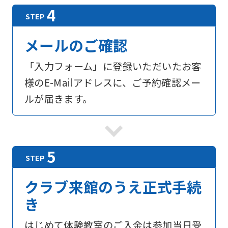
メールのご確認
「入力フォーム」に登録いただいたお客
様のE-Mailアドレスに、ご予約確認メー
ルが届きます。
For
foreigners
Central
クラブ来館のうえ正式手続
Sports
き
official
はじめて体験教室のご入金は参加当日受
website