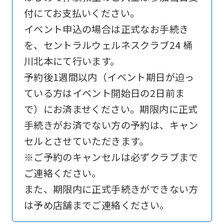
付にてお支払いください。
is
イベント申込の場合は正式なお手続き
automatically
を、セントラルウェルネスクラブ24 桶
translated
川北本にて行います。
into
予約後1週間以内（イベント期日が迫っ
English.
ている方はイベント開始日の2日前ま
Click
で）にお済ませください。期限内に正式
the
手続きがお済でない方の予約は、キャン
link
セルとさせていただきます。
below
※ご予約のキャンセルは必ずクラブまで
(start
ご連絡ください。
automatic
また、期限内に正式手続きができない方
translation)
は予め店舗までご連絡ください。
to
return