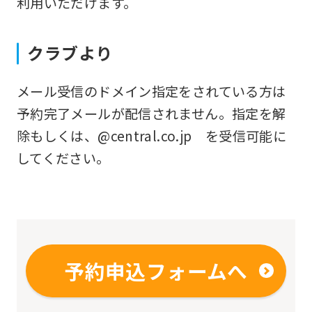
利用いただけます。
fully
understand
クラブより
this
before
メール受信のドメイン指定をされている方は
using
予約完了メールが配信されません。指定を解
the
除もしくは、@central.co.jp を受信可能に
service.
してください。
Automatic translation
予約申込フォームへ