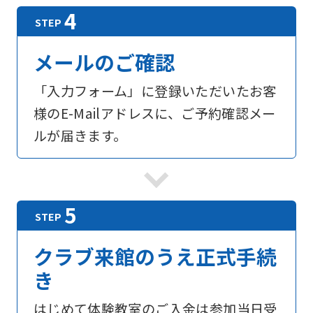
メールのご確認
「入力フォーム」に登録いただいたお客
様のE-Mailアドレスに、ご予約確認メー
ルが届きます。
For
foreigners
Central
クラブ来館のうえ正式手続
Sports
き
official
はじめて体験教室のご入金は参加当日受
website