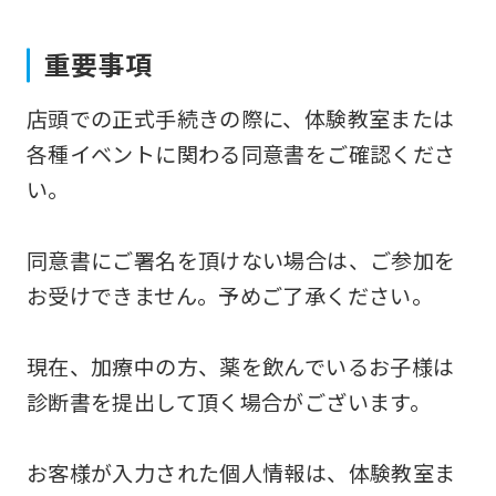
to
重要事項
the
top
店頭での正式手続きの際に、体験教室または
page.
各種イベントに関わる同意書をご確認くださ
However,
い。
if
you
同意書にご署名を頂けない場合は、ご参加を
use
お受けできません。予めご了承ください。
an
automatic
現在、加療中の方、薬を飲んでいるお子様は
translation
診断書を提出して頂く場合がございます。
service,
the
お客様が入力された個人情報は、体験教室ま
Japanese