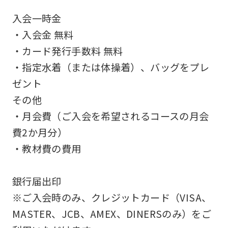
accurate
入会一時金
translation.
・入会金 無料
The
・カード発行手数料 無料
translation
・指定水着（または体操着）、バッグをプレ
may
ゼント
differ
その他
from
・月会費（ご入会を希望されるコースの月会
the
費2か月分）
original
・教材費の費用
content.
We
銀行届出印
ask
※ご入会時のみ、クレジットカード（VISA、
that
MASTER、JCB、AMEX、DINERSのみ）をご
you