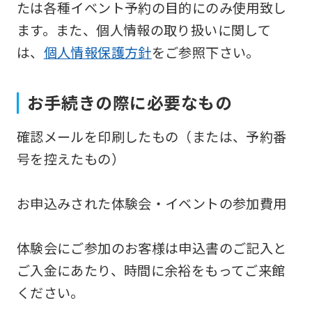
たは各種イベント予約の目的にのみ使用致し
version
ます。また、個人情報の取り扱いに関して
of
は、
個人情報保護方針
をご参照下さい。
this
website
お手続きの際に必要なもの
will
be
確認メールを印刷したもの（または、予約番
translated
号を控えたもの）
mechanically,
so
お申込みされた体験会・イベントの参加費用
it
may
体験会にご参加のお客様は申込書のご記入と
not
ご入金にあたり、時間に余裕をもってご来館
be
ください。
an