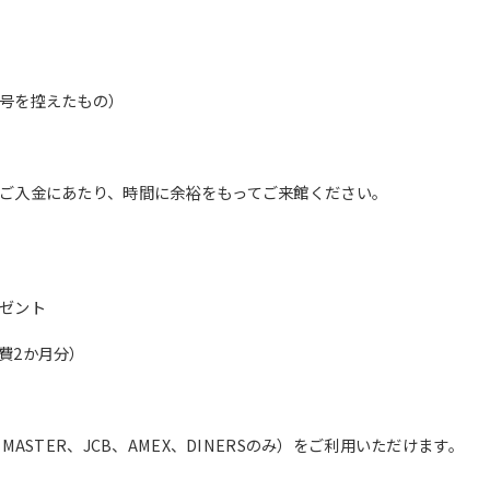
translation service, the Japanese
version of this website will be
translated mechanically, so it may
not be an accurate translation.
The translation may differ from the
号を控えたもの）
original content. We ask that you
fully understand this before using
the service.
ご入金にあたり、時間に余裕をもってご来館ください。
Automatic translation start
ゼント
費2か月分）
ASTER、JCB、AMEX、DINERSのみ）をご利用いただけます。