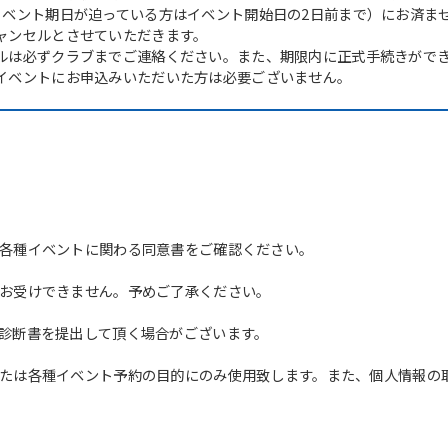
イベント期日が迫っている方はイベント開始日の2日前まで）にお済ま
ャンセルとさせていただきます。
ルは必ずクラブまでご連絡ください。また、期限内に正式手続きがで
イベントにお申込みいただいた方は必要ございません。
各種イベントに関わる同意書をご確認ください。
For foreigners
お受けできません。予めご了承ください。
Central Sports official website is
診断書を提出して頂く場合がございます。
automatically translated into
English. Click the link below (start
たは各種イベント予約の目的にのみ使用致します。また、個人情報の
automatic translation) to return to
the top page.
However, if you use an automatic