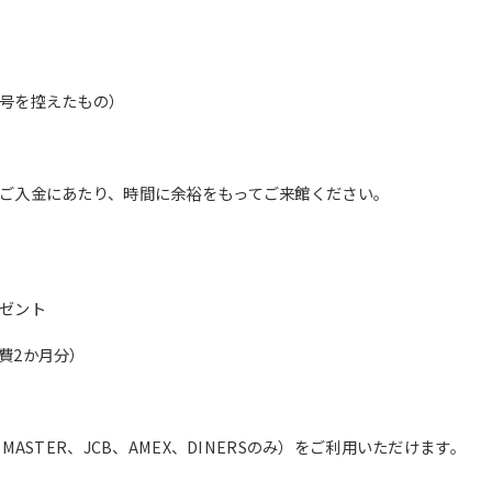
translation service, the Japanese
version of this website will be
translated mechanically, so it may
not be an accurate translation.
The translation may differ from the
号を控えたもの）
original content. We ask that you
fully understand this before using
the service.
ご入金にあたり、時間に余裕をもってご来館ください。
Automatic translation start
ゼント
費2か月分）
ASTER、JCB、AMEX、DINERSのみ）をご利用いただけます。