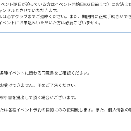
イベント期日が迫っている方はイベント開始日の2日前まで）にお済ま
ャンセルとさせていただきます。
ルは必ずクラブまでご連絡ください。また、期限内に正式手続きがで
イベントにお申込みいただいた方は必要ございません。
各種イベントに関わる同意書をご確認ください。
For foreigners
お受けできません。予めご了承ください。
Central Sports official website is
診断書を提出して頂く場合がございます。
automatically translated into
English. Click the link below (start
たは各種イベント予約の目的にのみ使用致します。また、個人情報の
automatic translation) to return to
the top page.
However, if you use an automatic