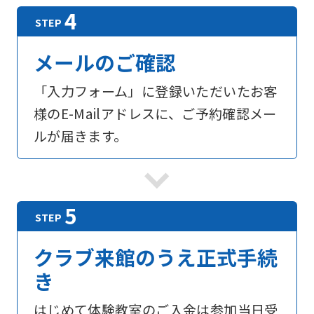
メールのご確認
「入力フォーム」に登録いただいたお客
様のE-Mailアドレスに、ご予約確認メー
ルが届きます。
For
foreigners
クラブ来館のうえ正式手続
Central
き
Sports
はじめて体験教室のご入金は参加当日受
official