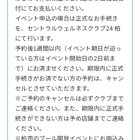
付にてお支払いください。
website
イベント申込の場合は正式なお手続き
is
を、セントラルウェルネスクラブ24 柏
automatically
にて行います。
translated
予約後1週間以内（イベント期日が迫っ
into
ている方はイベント開始日の2日前ま
English.
で）にお済ませください。期限内に正式
Click
手続きがお済でない方の予約は、キャン
the
セルとさせていただきます。
link
※ご予約のキャンセルは必ずクラブまで
below
ご連絡ください。また、期限内に正式手
(start
続きができない方は予め店舗までご連絡
automatic
ください。
translation)
※柏市のプール開放イベントにお申込み
to