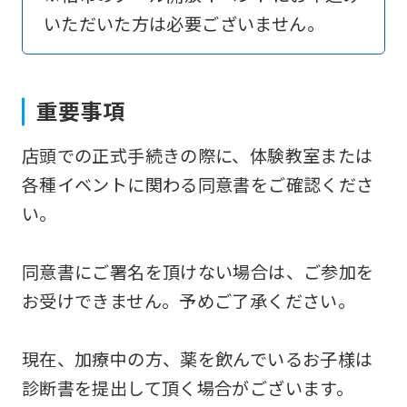
いただいた方は必要ございません。
return
to
the
重要事項
top
page.
店頭での正式手続きの際に、体験教室または
However,
各種イベントに関わる同意書をご確認くださ
if
い。
you
use
同意書にご署名を頂けない場合は、ご参加を
an
お受けできません。予めご了承ください。
automatic
translation
現在、加療中の方、薬を飲んでいるお子様は
service,
診断書を提出して頂く場合がございます。
the