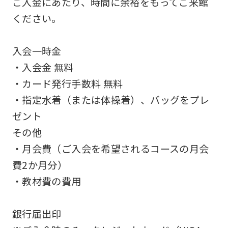
ご入金にあたり、時間に余裕をもってご来館
an
ください。
accurate
translation.
入会一時金
The
・入会金 無料
translation
・カード発行手数料 無料
may
・指定水着（または体操着）、バッグをプレ
differ
ゼント
from
その他
the
・月会費（ご入会を希望されるコースの月会
original
費2か月分）
content.
・教材費の費用
We
ask
銀行届出印
that