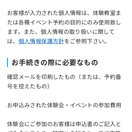
Japanese
お客様が入力された個人情報は、体験教室ま
version
たは各種イベント予約の目的にのみ使用致し
of
ます。また、個人情報の取り扱いに関して
this
は、
個人情報保護方針
をご参照下さい。
website
will
お手続きの際に必要なもの
be
translated
確認メールを印刷したもの（または、予約番
mechanically,
号を控えたもの）
so
it
お申込みされた体験会・イベントの参加費用
may
not
体験会にご参加のお客様は申込書のご記入と
be