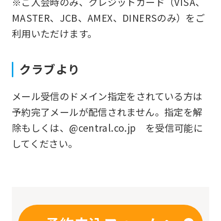
※ご入会時のみ、クレジットカード（VISA、
you
MASTER、JCB、AMEX、DINERSのみ）をご
fully
利用いただけます。
understand
this
クラブより
before
using
メール受信のドメイン指定をされている方は
the
予約完了メールが配信されません。指定を解
service.
除もしくは、@central.co.jp を受信可能に
してください。
Automatic translation