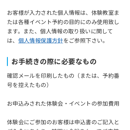
Japanese
お客様が入力された個人情報は、体験教室ま
version
たは各種イベント予約の目的にのみ使用致し
of
ます。また、個人情報の取り扱いに関して
this
は、
個人情報保護方針
をご参照下さい。
website
will
お手続きの際に必要なもの
be
translated
確認メールを印刷したもの（または、予約番
mechanically,
号を控えたもの）
so
it
お申込みされた体験会・イベントの参加費用
may
not
体験会にご参加のお客様は申込書のご記入と
be