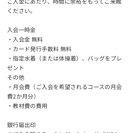
ご入金にあたり、時間に余裕をもってご来館
an
ください。
accurate
translation.
入会一時金
The
・入会金 無料
translation
・カード発行手数料 無料
may
・指定水着（または体操着）、バッグをプレ
differ
ゼント
from
その他
the
・月会費（ご入会を希望されるコースの月会
original
費2か月分）
content.
・教材費の費用
We
ask
銀行届出印
that