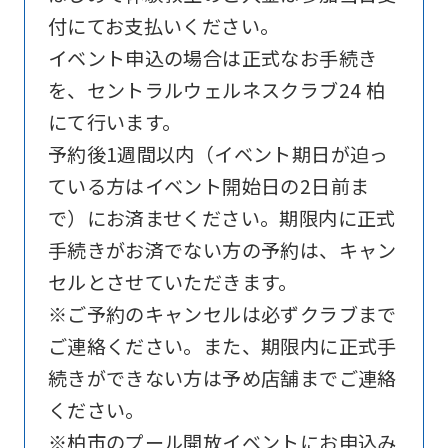
付にてお支払いください。
website
イベント申込の場合は正式なお手続き
is
を、セントラルウェルネスクラブ24 柏
automatically
にて行います。
translated
予約後1週間以内（イベント期日が迫っ
into
ている方はイベント開始日の2日前ま
English.
で）にお済ませください。期限内に正式
Click
手続きがお済でない方の予約は、キャン
the
セルとさせていただきます。
link
※ご予約のキャンセルは必ずクラブまで
below
ご連絡ください。また、期限内に正式手
(start
続きができない方は予め店舗までご連絡
automatic
ください。
translation)
※柏市のプール開放イベントにお申込み
to