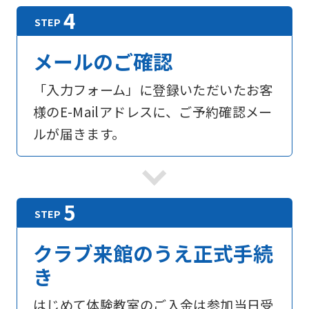
メールのご確認
「入力フォーム」に登録いただいたお客
様のE-Mailアドレスに、ご予約確認メー
ルが届きます。
For
foreigners
クラブ来館のうえ正式手続
Central
き
Sports
はじめて体験教室のご入金は参加当日受
official