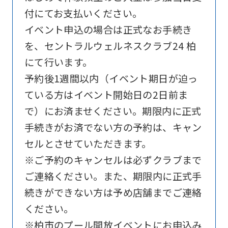
付にてお支払いください。
website
イベント申込の場合は正式なお手続き
is
を、セントラルウェルネスクラブ24 柏
automatically
にて行います。
translated
予約後1週間以内（イベント期日が迫っ
into
ている方はイベント開始日の2日前ま
English.
で）にお済ませください。期限内に正式
Click
手続きがお済でない方の予約は、キャン
the
セルとさせていただきます。
link
※ご予約のキャンセルは必ずクラブまで
below
ご連絡ください。また、期限内に正式手
(start
続きができない方は予め店舗までご連絡
automatic
ください。
translation)
※柏市のプール開放イベントにお申込み
to