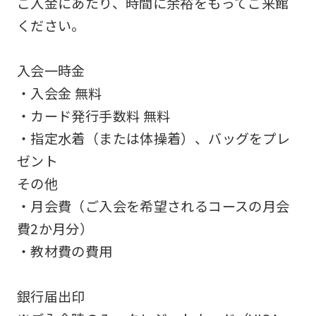
ご入金にあたり、時間に余裕をもってご来館
an
ください。
accurate
translation.
入会一時金
The
・入会金 無料
translation
・カード発行手数料 無料
may
・指定水着（または体操着）、バッグをプレ
differ
ゼント
from
その他
the
・月会費（ご入会を希望されるコースの月会
original
費2か月分）
content.
・教材費の費用
We
ask
銀行届出印
that