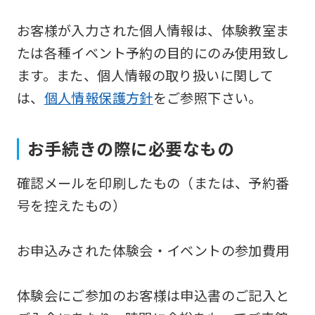
Japanese
お客様が入力された個人情報は、体験教室ま
version
たは各種イベント予約の目的にのみ使用致し
of
ます。また、個人情報の取り扱いに関して
this
は、
個人情報保護方針
をご参照下さい。
website
will
お手続きの際に必要なもの
be
translated
確認メールを印刷したもの（または、予約番
mechanically,
号を控えたもの）
so
it
お申込みされた体験会・イベントの参加費用
may
not
体験会にご参加のお客様は申込書のご記入と
be