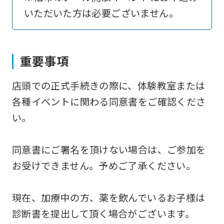
いただいた方は必要ございません。
return
to
the
重要事項
top
page.
店頭での正式手続きの際に、体験教室または
However,
各種イベントに関わる同意書をご確認くださ
if
い。
you
use
同意書にご署名を頂けない場合は、ご参加を
an
お受けできません。予めご了承ください。
automatic
translation
現在、加療中の方、薬を飲んでいるお子様は
service,
診断書を提出して頂く場合がございます。
the