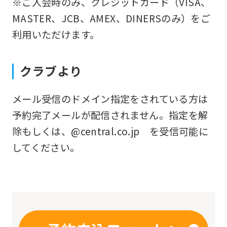
※ご入会時のみ、クレジットカード（VISA、
you
MASTER、JCB、AMEX、DINERSのみ）をご
fully
利用いただけます。
understand
this
クラブより
before
using
メール受信のドメイン指定をされている方は
the
予約完了メールが配信されません。指定を解
service.
除もしくは、@central.co.jp を受信可能に
してください。
Automatic translation