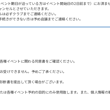
イベント期日が迫っている方はイベント開始日の2日前まで）にお済ま
ャンセルとさせていただきます。
ルは必ずクラブまでご連絡ください。
手続きができない方は予め店舗までご連絡ください。
各種イベントに関わる同意書をご確認ください。
For foreigners
お受けできません。予めご了承ください。
Central Sports official website is
診断書を提出して頂く場合がございます。
automatically translated into
English. Click the link below (start
たは各種イベント予約の目的にのみ使用致します。また、個人情報の
automatic translation) to return to
the top page.
However, if you use an automatic