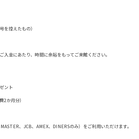
translation service, the Japanese
version of this website will be
translated mechanically, so it may
not be an accurate translation.
The translation may differ from the
号を控えたもの）
original content. We ask that you
fully understand this before using
the service.
ご入金にあたり、時間に余裕をもってご来館ください。
Automatic translation start
ゼント
費2か月分）
ASTER、JCB、AMEX、DINERSのみ）をご利用いただけます。