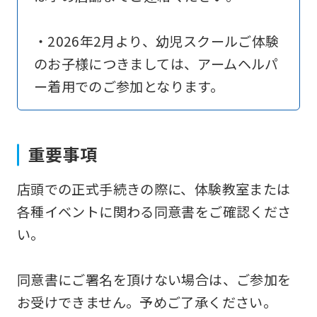
translation)
to
・2026年2月より、幼児スクールご体験
return
のお子様につきましては、アームヘルパ
to
ー着用でのご参加となります。
the
top
page.
重要事項
However,
店頭での正式手続きの際に、体験教室または
if
各種イベントに関わる同意書をご確認くださ
you
い。
use
an
同意書にご署名を頂けない場合は、ご参加を
automatic
お受けできません。予めご了承ください。
translation