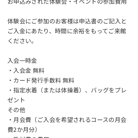
お申込みされた体験会・イベントの参加費用
not
be
体験会にご参加のお客様は申込書のご記入と
an
ご入金にあたり、時間に余裕をもってご来館
accurate
ください。
translation.
The
入会一時金
translation
・入会金 無料
may
・カード発行手数料 無料
differ
・指定水着（または体操着）、バッグをプレ
from
ゼント
the
その他
original
・月会費（ご入会を希望されるコースの月会
content.
費2か月分）
We