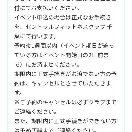
Sports
付にてお支払いください。
official
イベント申込の場合は正式なお手続き
website
を、セントラルフィットネスクラブ 千
is
葉にて行います。
automatically
予約後1週間以内（イベント期日が迫っ
translated
ている方はイベント開始日の2日前ま
into
で）にお済ませください。
English.
期限内に正式手続きがお済でない方の予
Click
約は、キャンセルとさせていただきま
the
す。
link
※ご予約のキャンセルは必ずクラブまで
below
ご連絡ください。
(start
また、期限内に正式手続きができない方
automatic
は予め店舗までご連絡ください。