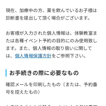
service,
現在、加療中の方、薬を飲んでいるお子様は
the
診断書を提出して頂く場合がございます。
Japanese
version
お客様が入力された個人情報は、体験教室ま
of
たは各種イベント予約の目的にのみ使用致し
this
ます。また、個人情報の取り扱いに関して
website
は、
個人情報保護方針
をご参照下さい。
will
be
translated
お手続きの際に必要なもの
mechanically,
確認メールを印刷したもの（または、予約番
so
号を控えたもの）
it
may