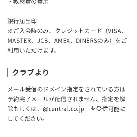
・教材費の費用
ask
that
銀行届出印
you
※ご入会時のみ、クレジットカード（VISA、
fully
MASTER、JCB、AMEX、DINERSのみ）をご
understand
利用いただけます。
this
before
クラブより
using
the
メール受信のドメイン指定をされている方は
service.
予約完了メールが配信されません。指定を解
除もしくは、@central.co.jp を受信可能に
Automatic translation
してください。