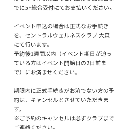
official
でに5F総合受付にてお支払いください。
website
is
イベント申込の場合は正式なお手続き
automatically
を、セントラルウェルネスクラブ 大森
translated
にて行います。
into
予約後1週間以内（イベント期日が迫っ
English.
ている方はイベント開始日の2日前ま
Click
で）にお済ませください。
the
link
期限内に正式手続きがお済でない方の予
below
約は、キャンセルとさせていただきま
(start
す。
automatic
※ご予約のキャンセルは必ずクラブまで
translation)
ご連絡ください。