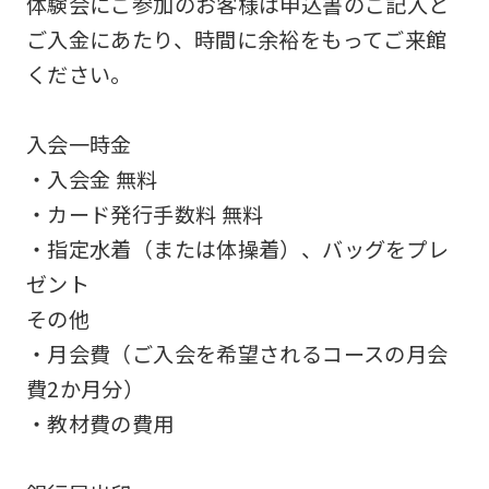
体験会にご参加のお客様は申込書のご記入と
be
ご入金にあたり、時間に余裕をもってご来館
an
ください。
accurate
translation.
入会一時金
The
・入会金 無料
translation
・カード発行手数料 無料
may
・指定水着（または体操着）、バッグをプレ
differ
ゼント
from
その他
the
・月会費（ご入会を希望されるコースの月会
original
費2か月分）
content.
・教材費の費用
We
ask