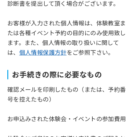
診断書を提出して頂く場合がございます。
the
Japanese
お客様が入力された個人情報は、体験教室ま
version
たは各種イベント予約の目的にのみ使用致し
of
ます。また、個人情報の取り扱いに関して
this
は、
個人情報保護方針
をご参照下さい。
website
will
be
お手続きの際に必要なもの
translated
確認メールを印刷したもの（または、予約番
mechanically,
号を控えたもの）
so
it
お申込みされた体験会・イベントの参加費用
may
not