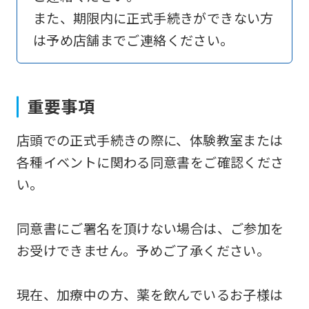
to
また、期限内に正式手続きができない方
return
は予め店舗までご連絡ください。
to
the
top
重要事項
page.
店頭での正式手続きの際に、体験教室または
However,
各種イベントに関わる同意書をご確認くださ
if
い。
you
use
同意書にご署名を頂けない場合は、ご参加を
an
お受けできません。予めご了承ください。
automatic
translation
現在、加療中の方、薬を飲んでいるお子様は
service,