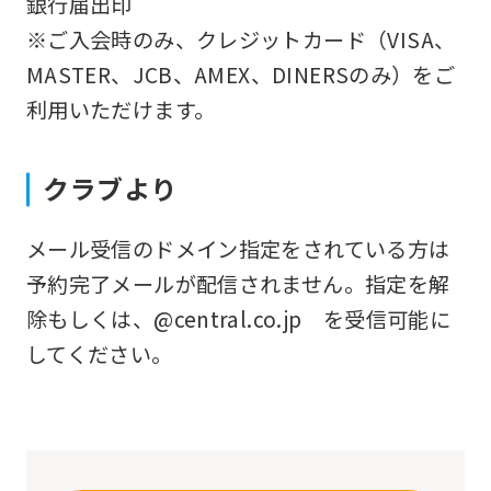
銀行届出印
that
※ご入会時のみ、クレジットカード（VISA、
you
MASTER、JCB、AMEX、DINERSのみ）をご
fully
利用いただけます。
understand
this
クラブより
before
using
メール受信のドメイン指定をされている方は
the
予約完了メールが配信されません。指定を解
service.
除もしくは、@central.co.jp を受信可能に
してください。
Automatic translation