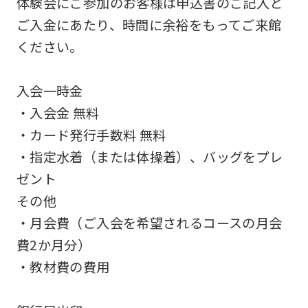
体験会にご参加のお客様は申込書のご記入と
be
ご入金にあたり、時間に余裕をもってご来館
an
ください。
accurate
translation.
入会一時金
The
・入会金 無料
translation
・カード発行手数料 無料
may
・指定水着（または体操着）、バッグをプレ
differ
ゼント
from
その他
the
・月会費（ご入会を希望されるコースの月会
original
費2か月分）
content.
・教材費の費用
We
ask