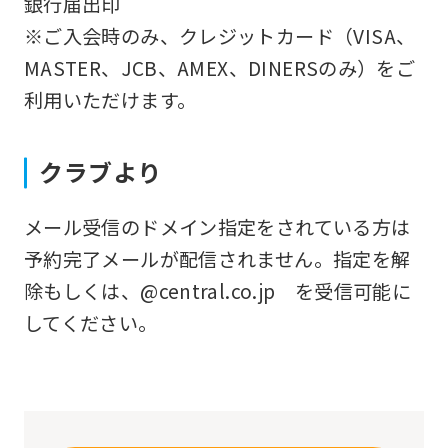
銀行届出印
that
※ご入会時のみ、クレジットカード（VISA、
you
MASTER、JCB、AMEX、DINERSのみ）をご
fully
利用いただけます。
understand
this
クラブより
before
using
メール受信のドメイン指定をされている方は
the
予約完了メールが配信されません。指定を解
service.
除もしくは、@central.co.jp を受信可能に
してください。
Automatic translation