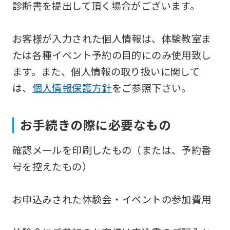
診断書を提出して頂く場合がございます。
the
Japanese
お客様が入力された個人情報は、体験教室ま
version
たは各種イベント予約の目的にのみ使用致し
of
ます。また、個人情報の取り扱いに関して
this
は、
個人情報保護方針
をご参照下さい。
website
will
be
お手続きの際に必要なもの
translated
確認メールを印刷したもの（または、予約番
mechanically,
号を控えたもの）
so
it
お申込みされた体験会・イベントの参加費用
may
not