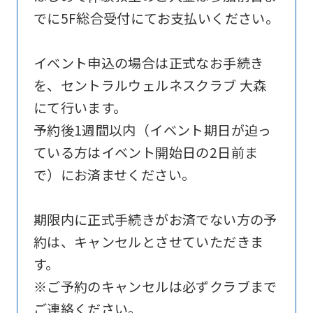
official
でに5F総合受付にてお支払いください。
website
is
イベント申込の場合は正式なお手続き
automatically
を、セントラルウェルネスクラブ 大森
translated
にて行います。
into
予約後1週間以内（イベント期日が迫っ
English.
ている方はイベント開始日の2日前ま
Click
で）にお済ませください。
the
link
期限内に正式手続きがお済でない方の予
below
約は、キャンセルとさせていただきま
(start
す。
automatic
※ご予約のキャンセルは必ずクラブまで
translation)
ご連絡ください。