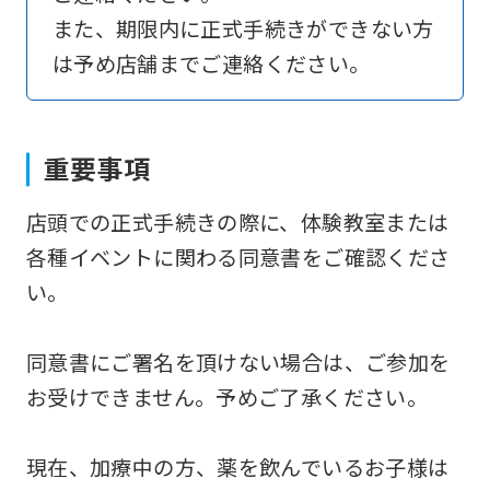
to
また、期限内に正式手続きができない方
return
は予め店舗までご連絡ください。
to
the
top
重要事項
page.
店頭での正式手続きの際に、体験教室または
However,
各種イベントに関わる同意書をご確認くださ
if
い。
you
use
同意書にご署名を頂けない場合は、ご参加を
an
お受けできません。予めご了承ください。
automatic
translation
現在、加療中の方、薬を飲んでいるお子様は
service,