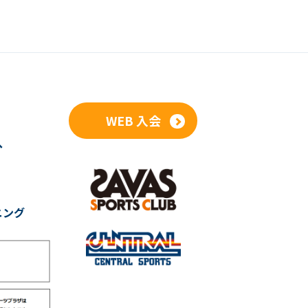
WEB 入会
へ
ニング