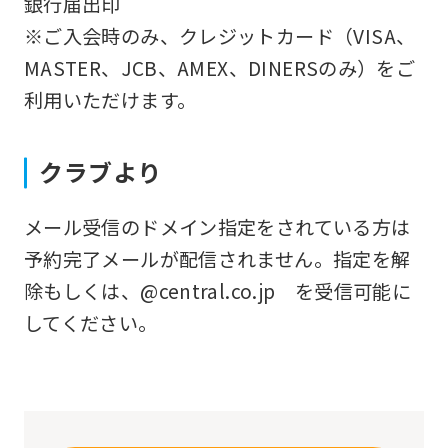
銀行届出印
that
※ご入会時のみ、クレジットカード（VISA、
you
MASTER、JCB、AMEX、DINERSのみ）をご
fully
利用いただけます。
understand
this
クラブより
before
using
メール受信のドメイン指定をされている方は
the
予約完了メールが配信されません。指定を解
service.
除もしくは、@central.co.jp を受信可能に
してください。
Automatic translation