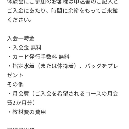
体験会にご参加のお客様は申込書のご記入と
be
ご入金にあたり、時間に余裕をもってご来館
an
ください。
accurate
translation.
入会一時金
The
・入会金 無料
translation
・カード発行手数料 無料
may
・指定水着（または体操着）、バッグをプレ
differ
ゼント
from
その他
the
・月会費（ご入会を希望されるコースの月会
original
費2か月分）
content.
・教材費の費用
We
ask