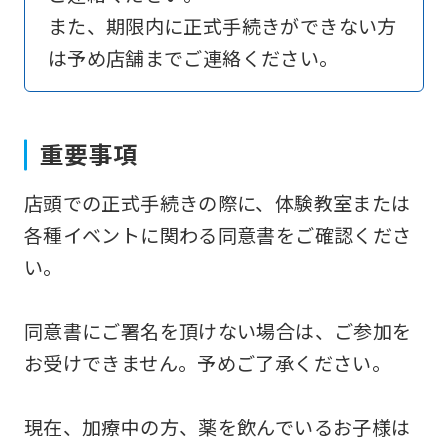
to
また、期限内に正式手続きができない方
return
は予め店舗までご連絡ください。
to
the
top
重要事項
page.
店頭での正式手続きの際に、体験教室または
However,
各種イベントに関わる同意書をご確認くださ
if
い。
you
use
同意書にご署名を頂けない場合は、ご参加を
an
お受けできません。予めご了承ください。
automatic
translation
現在、加療中の方、薬を飲んでいるお子様は
service,