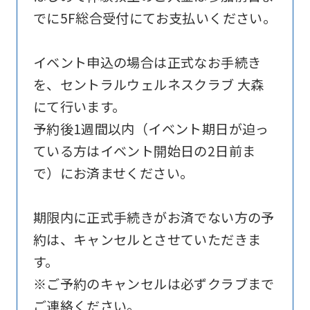
official
でに5F総合受付にてお支払いください。
website
is
イベント申込の場合は正式なお手続き
automatically
を、セントラルウェルネスクラブ 大森
translated
にて行います。
into
予約後1週間以内（イベント期日が迫っ
English.
ている方はイベント開始日の2日前ま
Click
で）にお済ませください。
the
link
期限内に正式手続きがお済でない方の予
below
約は、キャンセルとさせていただきま
(start
す。
automatic
※ご予約のキャンセルは必ずクラブまで
translation)
ご連絡ください。