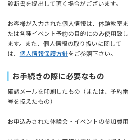
診断書を提出して頂く場合がございます。
the
Japanese
お客様が入力された個人情報は、体験教室ま
version
たは各種イベント予約の目的にのみ使用致し
of
ます。また、個人情報の取り扱いに関して
this
は、
個人情報保護方針
をご参照下さい。
website
will
be
お手続きの際に必要なもの
translated
確認メールを印刷したもの（または、予約番
mechanically,
号を控えたもの）
so
it
お申込みされた体験会・イベントの参加費用
may
not