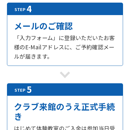
メールのご確認
「入力フォーム」に登録いただいたお客
様のE-Mailアドレスに、ご予約確認メー
ルが届きます。
For
foreigners
クラブ来館のうえ正式手続
Central
き
Sports
はじめて体験教室のご入金は参加当日受
official