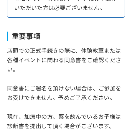
いただいた方は必要ございません。
return
to
the
重要事項
top
page.
店頭での正式手続きの際に、体験教室または
However,
各種イベントに関わる同意書をご確認くださ
if
い。
you
use
同意書にご署名を頂けない場合は、ご参加を
an
お受けできません。予めご了承ください。
automatic
translation
現在、加療中の方、薬を飲んでいるお子様は
service,
診断書を提出して頂く場合がございます。
the