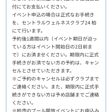
付にてお支払いください。
website
イベント申込の場合は正式なお手続き
is
を、セントラルウェルネスクラブ24 柏
automatically
にて行います。
translated
予約後1週間以内（イベント期日が迫っ
into
ている方はイベント開始日の2日前ま
English.
で）にお済ませください。期限内に正式
Click
手続きがお済でない方の予約は、キャン
the
セルとさせていただきます。
link
※ご予約のキャンセルは必ずクラブまで
below
ご連絡ください。また、期限内に正式手
(start
続きができない方は予め店舗までご連絡
automatic
ください。
translation)
※柏市のプール開放イベントにお申込み
to