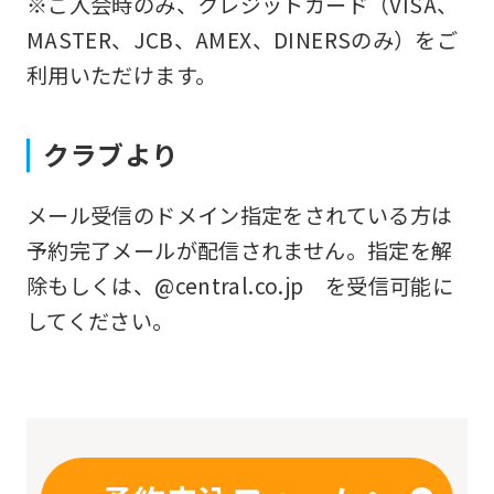
※ご入会時のみ、クレジットカード（VISA、
you
MASTER、JCB、AMEX、DINERSのみ）をご
fully
利用いただけます。
understand
this
クラブより
before
using
メール受信のドメイン指定をされている方は
the
予約完了メールが配信されません。指定を解
service.
除もしくは、@central.co.jp を受信可能に
してください。
Automatic translation