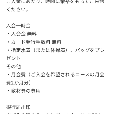
ご入金にあたり、時間に余裕をもってご来館
an
ください。
accurate
translation.
入会一時金
The
・入会金 無料
translation
・カード発行手数料 無料
may
・指定水着（または体操着）、バッグをプレ
differ
ゼント
from
その他
the
・月会費（ご入会を希望されるコースの月会
original
費2か月分）
content.
・教材費の費用
We
ask
銀行届出印
that