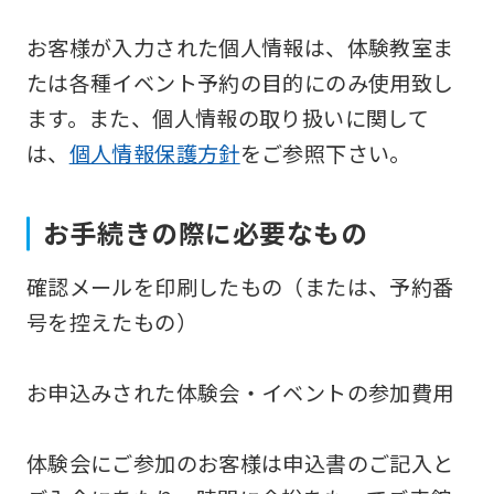
Japanese
お客様が入力された個人情報は、体験教室ま
version
たは各種イベント予約の目的にのみ使用致し
of
ます。また、個人情報の取り扱いに関して
this
は、
個人情報保護方針
をご参照下さい。
website
will
お手続きの際に必要なもの
be
translated
確認メールを印刷したもの（または、予約番
mechanically,
号を控えたもの）
so
it
お申込みされた体験会・イベントの参加費用
may
not
体験会にご参加のお客様は申込書のご記入と
be