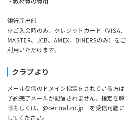
・教材費の費用
ask
that
銀行届出印
you
※ご入会時のみ、クレジットカード（VISA、
fully
MASTER、JCB、AMEX、DINERSのみ）をご
understand
利用いただけます。
this
before
クラブより
using
the
メール受信のドメイン指定をされている方は
service.
予約完了メールが配信されません。指定を解
除もしくは、@central.co.jp を受信可能に
Automatic translation
してください。