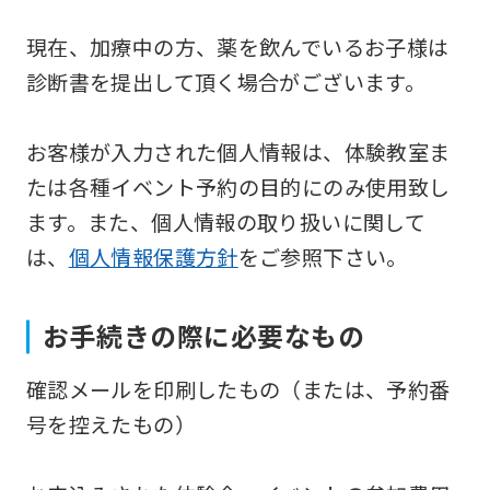
service,
現在、加療中の方、薬を飲んでいるお子様は
the
診断書を提出して頂く場合がございます。
Japanese
version
お客様が入力された個人情報は、体験教室ま
of
たは各種イベント予約の目的にのみ使用致し
this
ます。また、個人情報の取り扱いに関して
website
は、
個人情報保護方針
をご参照下さい。
will
be
translated
お手続きの際に必要なもの
mechanically,
確認メールを印刷したもの（または、予約番
so
号を控えたもの）
it
may