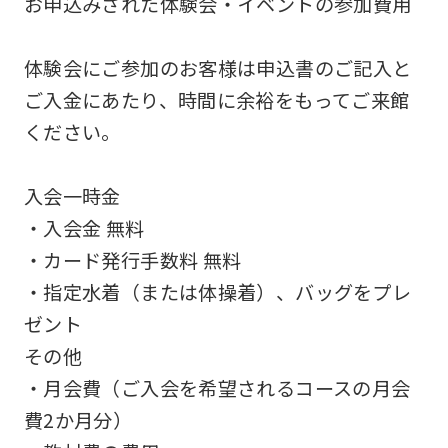
お申込みされた体験会・イベントの参加費用
not
be
体験会にご参加のお客様は申込書のご記入と
an
ご入金にあたり、時間に余裕をもってご来館
accurate
ください。
translation.
The
入会一時金
translation
・入会金 無料
may
・カード発行手数料 無料
differ
・指定水着（または体操着）、バッグをプレ
from
ゼント
the
その他
original
・月会費（ご入会を希望されるコースの月会
content.
費2か月分）
We