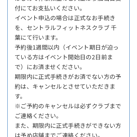
Sports
付にてお支払いください。
official
イベント申込の場合は正式なお手続き
website
を、セントラルフィットネスクラブ 千
is
葉にて行います。
automatically
予約後1週間以内（イベント期日が迫っ
translated
ている方はイベント開始日の2日前ま
into
で）にお済ませください。
English.
期限内に正式手続きがお済でない方の予
Click
約は、キャンセルとさせていただきま
the
す。
link
※ご予約のキャンセルは必ずクラブまで
below
ご連絡ください。
(start
また、期限内に正式手続きができない方
automatic
は予め店舗までご連絡ください。