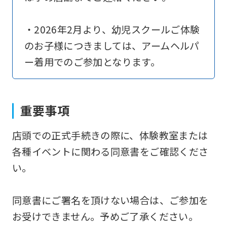
translation)
to
・2026年2月より、幼児スクールご体験
return
のお子様につきましては、アームヘルパ
to
ー着用でのご参加となります。
the
top
page.
重要事項
However,
店頭での正式手続きの際に、体験教室または
if
各種イベントに関わる同意書をご確認くださ
you
い。
use
an
同意書にご署名を頂けない場合は、ご参加を
automatic
お受けできません。予めご了承ください。
translation