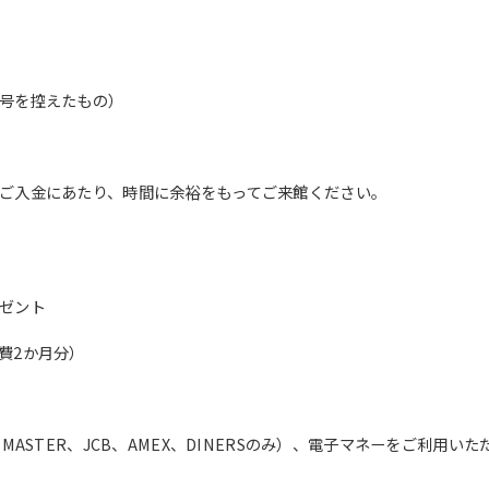
translation service, the Japanese
version of this website will be
translated mechanically, so it may
not be an accurate translation.
The translation may differ from the
号を控えたもの）
original content. We ask that you
fully understand this before using
the service.
ご入金にあたり、時間に余裕をもってご来館ください。
Automatic translation start
ゼント
費2か月分）
ASTER、JCB、AMEX、DINERSのみ）、電子マネーをご利用いた