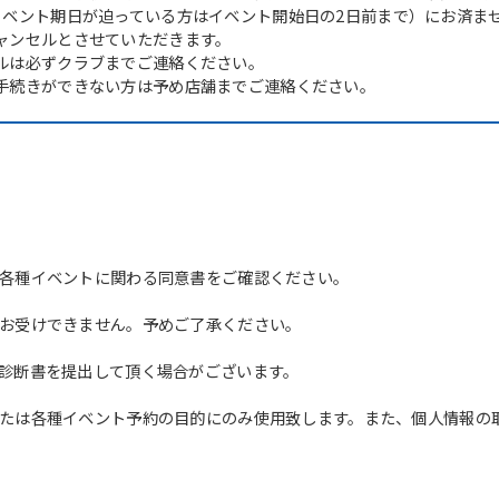
イベント期日が迫っている方はイベント開始日の2日前まで）にお済ま
ャンセルとさせていただきます。
ルは必ずクラブまでご連絡ください。
手続きができない方は予め店舗までご連絡ください。
各種イベントに関わる同意書をご確認ください。
For foreigners
お受けできません。予めご了承ください。
Central Sports official website is
診断書を提出して頂く場合がございます。
automatically translated into
English. Click the link below (start
たは各種イベント予約の目的にのみ使用致します。また、個人情報の
automatic translation) to return to
the top page.
However, if you use an automatic