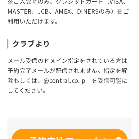
※ご入会時のみ、クレジットカード（VISA、
you
MASTER、JCB、AMEX、DINERSのみ）をご
fully
利用いただけます。
understand
this
クラブより
before
using
メール受信のドメイン指定をされている方は
the
予約完了メールが配信されません。指定を解
service.
除もしくは、@central.co.jp を受信可能に
してください。
Automatic translation