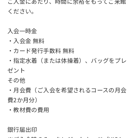
ご入金にあたり、時間に余裕をもってご来館
an
ください。
accurate
translation.
入会一時金
The
・入会金 無料
translation
・カード発行手数料 無料
may
・指定水着（または体操着）、バッグをプレ
differ
ゼント
from
その他
the
・月会費（ご入会を希望されるコースの月会
original
費2か月分）
content.
・教材費の費用
We
ask
銀行届出印
that