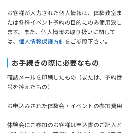
Japanese
お客様が入力された個人情報は、体験教室ま
version
たは各種イベント予約の目的にのみ使用致し
of
ます。また、個人情報の取り扱いに関して
this
は、
個人情報保護方針
をご参照下さい。
website
will
お手続きの際に必要なもの
be
translated
確認メールを印刷したもの（または、予約番
mechanically,
号を控えたもの）
so
it
お申込みされた体験会・イベントの参加費用
may
not
体験会にご参加のお客様は申込書のご記入と
be