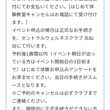
付にてお支払いください。(はじめて体
website
験教室キャンセルはお電話にて受け付け
is
ます。）
automatically
イベント申込の場合は正式なお手続き
translated
を、セントラルウェルネスクラブ 北仙
into
台にて行います。
English.
予約後1週間以内（イベント期日が迫っ
Click
ている方はイベント開始日の3日前ま
the
で）はじめて体験お申込みアンケートを
link
お済ませください。当日の手続きがスム
below
ーズとなります。
(start
※ご予約のキャンセルは必ずクラブまで
automatic
ご連絡ください。
translation)
また、期限内に正式手続きができない方
to