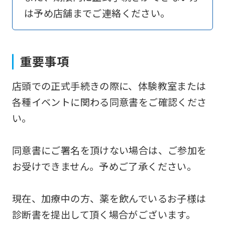
は予め店舗までご連絡ください。
return
to
the
重要事項
top
page.
店頭での正式手続きの際に、体験教室または
However,
各種イベントに関わる同意書をご確認くださ
if
い。
you
use
同意書にご署名を頂けない場合は、ご参加を
an
お受けできません。予めご了承ください。
automatic
translation
現在、加療中の方、薬を飲んでいるお子様は
service,
診断書を提出して頂く場合がございます。
the