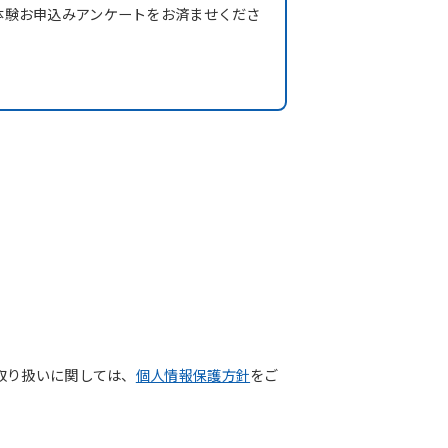
体験お申込みアンケートをお済ませくださ
取り扱いに関しては、
個人情報保護方針
をご