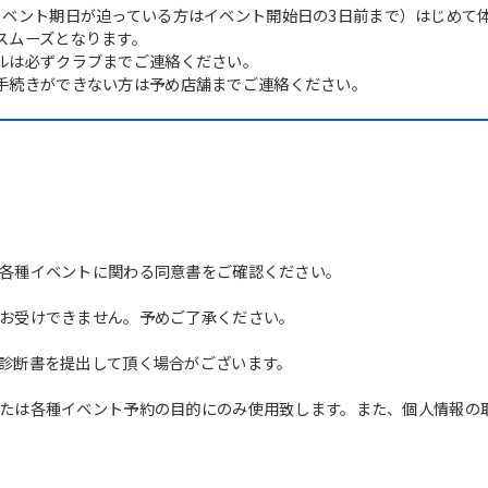
イベント期日が迫っている方はイベント開始日の3日前まで）はじめて
スムーズとなります。
ルは必ずクラブまでご連絡ください。
手続きができない方は予め店舗までご連絡ください。
各種イベントに関わる同意書をご確認ください。
For foreigners
お受けできません。予めご了承ください。
Central Sports official website is
診断書を提出して頂く場合がございます。
automatically translated into
English. Click the link below (start
たは各種イベント予約の目的にのみ使用致します。また、個人情報の
automatic translation) to return to
the top page.
However, if you use an automatic