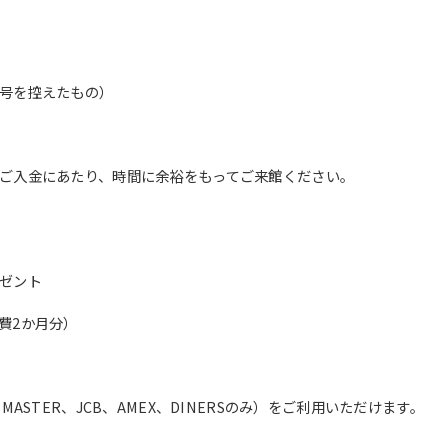
translation service, the Japanese
version of this website will be
translated mechanically, so it may
not be an accurate translation.
The translation may differ from the
号を控えたもの）
original content. We ask that you
fully understand this before using
the service.
ご入金にあたり、時間に余裕をもってご来館ください。
Automatic translation start
ゼント
費2か月分）
ASTER、JCB、AMEX、DINERSのみ）をご利用いただけます。