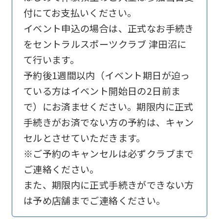
Click
付にてお支払いください。
the
イベント申込の場合は、正式なお手続き
link
をセントラルスポーツクラブ 津田沼に
below
て行います。
(start
予約後1週間以内（イベント期日が迫っ
automatic
ている方はイベント開始日の2日前ま
translation)
で）にお済ませください。期限内に正式
to
手続きがお済でない方の予約は、キャン
return
セルとさせていただきます。
to
※ご予約のキャンセルは必ずクラブまで
the
ご連絡ください。
top
また、期限内に正式手続きができない方
page.
は予め店舗までご連絡ください。
However,