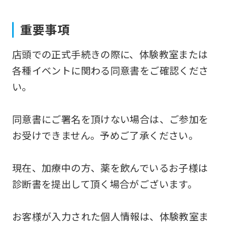
if
you
重要事項
use
店頭での正式手続きの際に、体験教室または
an
各種イベントに関わる同意書をご確認くださ
automatic
い。
translation
service,
同意書にご署名を頂けない場合は、ご参加を
the
お受けできません。予めご了承ください。
Japanese
version
現在、加療中の方、薬を飲んでいるお子様は
of
診断書を提出して頂く場合がございます。
this
website
お客様が入力された個人情報は、体験教室ま
will