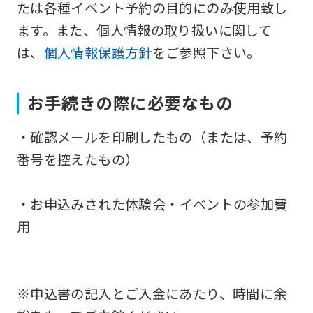
たは各種イベント予約の目的にのみ使用致し
be
ます。また、個人情報の取り扱いに関して
translated
は、
個人情報保護方針
をご参照下さい。
mechanically,
so
it
お手続きの際に必要なもの
may
・確認メールを印刷したもの（または、予約
not
番号を控えたもの）
be
an
・お申込みされた体験会・イベントの参加費
accurate
用
translation.
The
translation
※申込書の記入とご入金にあたり、時間に余
may