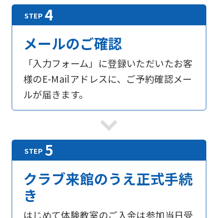
For
メールのご確認
foreigners
「入力フォーム」に登録いただいたお客
様のE-Mailアドレスに、ご予約確認メー
Central
ルが届きます。
Sports
official
website
is
automatically
クラブ来館のうえ正式手続
translated
き
into
English.
はじめて体験教室のご入金は参加当日受