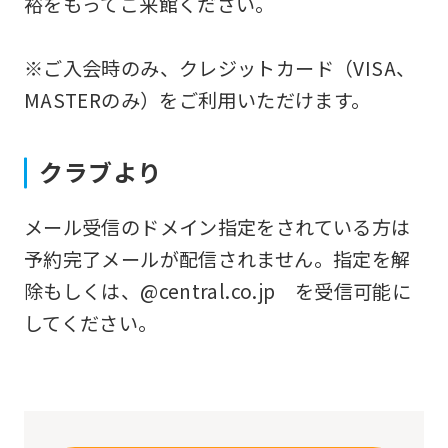
裕をもってご来館ください。
differ
from
※ご入会時のみ、クレジットカード（VISA、
the
MASTERのみ）をご利用いただけます。
original
content.
クラブより
We
ask
メール受信のドメイン指定をされている方は
that
予約完了メールが配信されません。指定を解
you
除もしくは、@central.co.jp を受信可能に
fully
してください。
understand
this
before
using