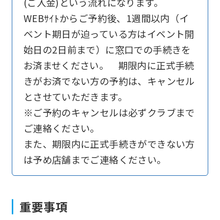
the
(ご入金)という流れになります。
link
WEBｻｲﾄからご予約後、1週間以内（イ
below
ベント期日が迫っている方はイベント開
(start
始日の2日前まで）に窓口での手続きを
automatic
お済ませください。 期限内に正式手続
translation)
きがお済でない方の予約は、キャンセル
to
とさせていただきます。
return
※ご予約のキャンセルは必ずクラブまで
to
ご連絡ください。
the
また、期限内に正式手続きができない方
top
は予め店舗までご連絡ください。
page.
However,
重要事項
if