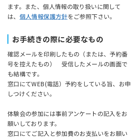
translated
ます。また、個人情報の取り扱いに関して
mechanically,
は、
個人情報保護方針
をご参照下さい。
so
it
お手続きの際に必要なもの
may
not
確認メールを印刷したもの（または、予約番
be
号を控えたもの） 受信したメールの画面で
an
も結構です。
accurate
窓口にてWEB(電話）予約をしている旨、お申
translation.
しつけください。
The
translation
体験会の参加には事前アンケートの記入をお
may
願いしております。
differ
窓口にてご記入と参加費のお支払いをお願い