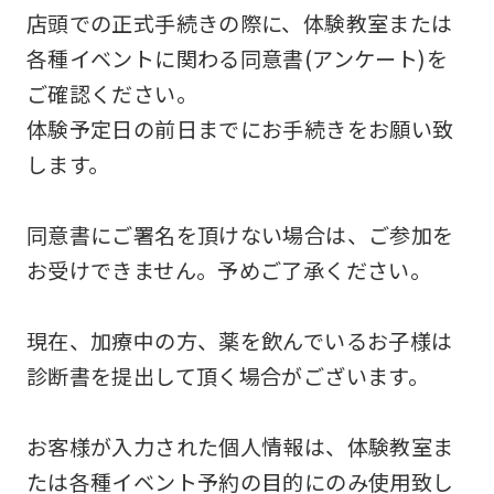
you
店頭での正式手続きの際に、体験教室または
use
各種イベントに関わる同意書(アンケート)を
an
ご確認ください。
automatic
体験予定日の前日までにお手続きをお願い致
translation
します。
service,
the
同意書にご署名を頂けない場合は、ご参加を
Japanese
お受けできません。予めご了承ください。
version
of
現在、加療中の方、薬を飲んでいるお子様は
this
診断書を提出して頂く場合がございます。
website
will
お客様が入力された個人情報は、体験教室ま
be
たは各種イベント予約の目的にのみ使用致し