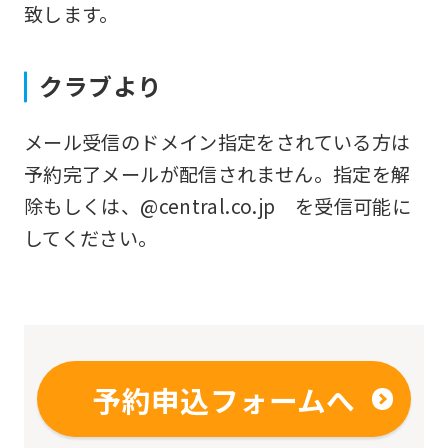
from
致します。
the
original
クラブより
content.
We
メール受信のドメイン指定をされている方は
ask
予約完了メールが配信されません。指定を解
that
除もしくは、@central.co.jp を受信可能に
you
してください。
fully
understand
this
before
using
予約申込フォームへ
the