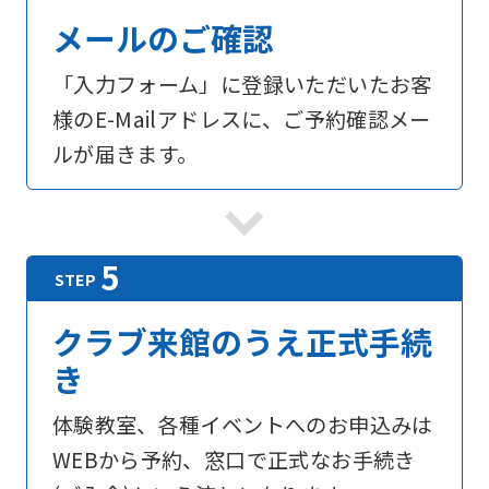
For
メールのご確認
foreigners
「入力フォーム」に登録いただいたお客
様のE-Mailアドレスに、ご予約確認メー
Central
ルが届きます。
Sports
official
website
is
automatically
クラブ来館のうえ正式手続
translated
き
into
English.
体験教室、各種イベントへのお申込みは
Click
WEBから予約、窓口で正式なお手続き