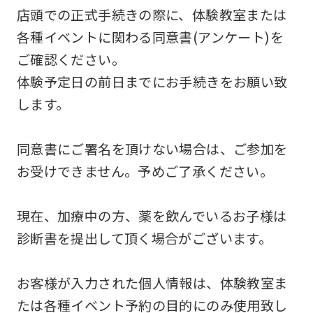
you
店頭での正式手続きの際に、体験教室または
use
各種イベントに関わる同意書(アンケート)を
an
ご確認ください。
automatic
体験予定日の前日までにお手続きをお願い致
translation
します。
service,
the
同意書にご署名を頂けない場合は、ご参加を
Japanese
お受けできません。予めご了承ください。
version
of
現在、加療中の方、薬を飲んでいるお子様は
this
診断書を提出して頂く場合がございます。
website
will
お客様が入力された個人情報は、体験教室ま
be
たは各種イベント予約の目的にのみ使用致し