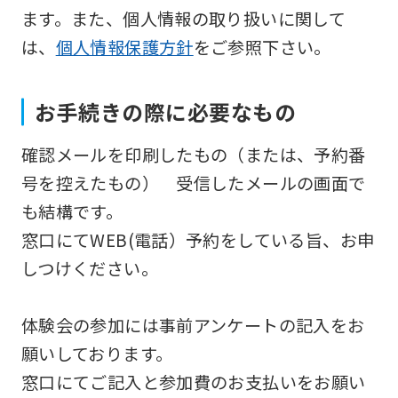
translated
ます。また、個人情報の取り扱いに関して
mechanically,
は、
個人情報保護方針
をご参照下さい。
so
it
お手続きの際に必要なもの
may
not
確認メールを印刷したもの（または、予約番
be
号を控えたもの） 受信したメールの画面で
an
も結構です。
accurate
窓口にてWEB(電話）予約をしている旨、お申
translation.
しつけください。
The
translation
体験会の参加には事前アンケートの記入をお
may
願いしております。
differ
窓口にてご記入と参加費のお支払いをお願い