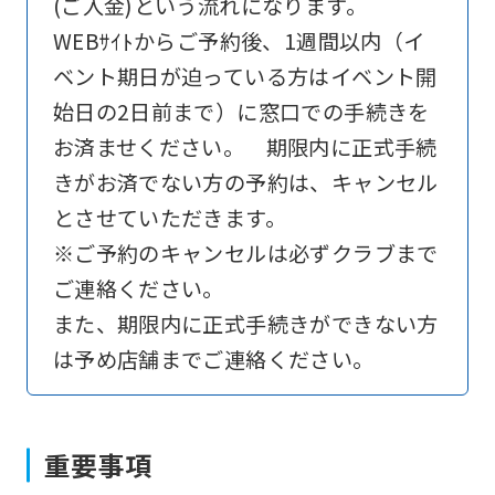
the
(ご入金)という流れになります。
link
WEBｻｲﾄからご予約後、1週間以内（イ
below
ベント期日が迫っている方はイベント開
(start
始日の2日前まで）に窓口での手続きを
automatic
お済ませください。 期限内に正式手続
translation)
きがお済でない方の予約は、キャンセル
to
とさせていただきます。
return
※ご予約のキャンセルは必ずクラブまで
to
ご連絡ください。
the
また、期限内に正式手続きができない方
top
は予め店舗までご連絡ください。
page.
However,
重要事項
if