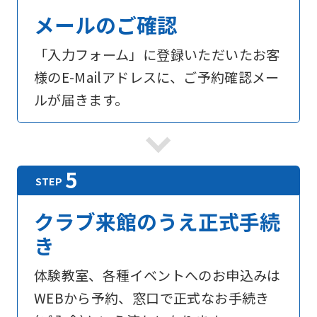
For
メールのご確認
foreigners
「入力フォーム」に登録いただいたお客
様のE-Mailアドレスに、ご予約確認メー
Central
ルが届きます。
Sports
official
website
is
automatically
クラブ来館のうえ正式手続
translated
き
into
English.
体験教室、各種イベントへのお申込みは
Click
WEBから予約、窓口で正式なお手続き