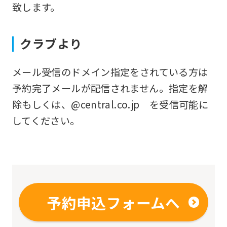
from
致します。
the
original
クラブより
content.
We
メール受信のドメイン指定をされている方は
ask
予約完了メールが配信されません。指定を解
that
除もしくは、@central.co.jp を受信可能に
you
してください。
fully
understand
this
before
using
予約申込フォームへ
the