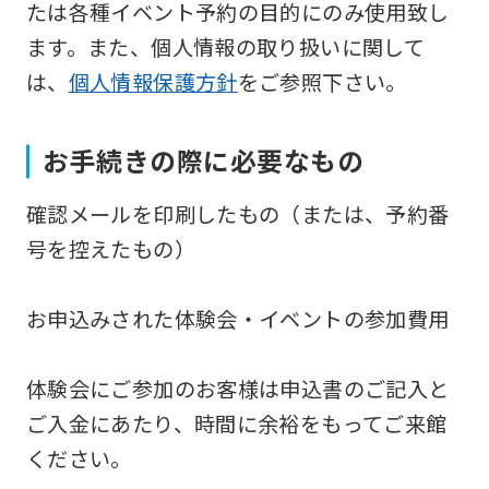
たは各種イベント予約の目的にのみ使用致し
version
ます。また、個人情報の取り扱いに関して
of
は、
個人情報保護方針
をご参照下さい。
this
website
お手続きの際に必要なもの
will
be
確認メールを印刷したもの（または、予約番
translated
号を控えたもの）
mechanically,
so
お申込みされた体験会・イベントの参加費用
it
may
体験会にご参加のお客様は申込書のご記入と
not
ご入金にあたり、時間に余裕をもってご来館
be
ください。
an