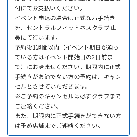
付にてお支払いください。
is
イベント申込の場合は正式なお手続き
automatically
を、セントラルフィットネスクラブ 山
translated
鼻にて行います。
into
予約後1週間以内（イベント期日が迫っ
English.
ている方はイベント開始日の2日前ま
Click
で）にお済ませください。期限内に正式
the
手続きがお済でない方の予約は、キャン
link
セルとさせていただきます。
below
※ご予約のキャンセルは必ずクラブまで
(start
ご連絡ください。
automatic
また、期限内に正式手続きができない方
translation)
は予め店舗までご連絡ください。
to
return