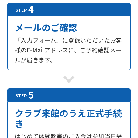
メールのご確認
「入力フォーム」に登録いただいたお客
様のE-Mailアドレスに、ご予約確認メー
ルが届きます。
For
foreigners
Central
クラブ来館のうえ正式手続
Sports
き
official
はじめて体験教室のご入金は参加当日受
website