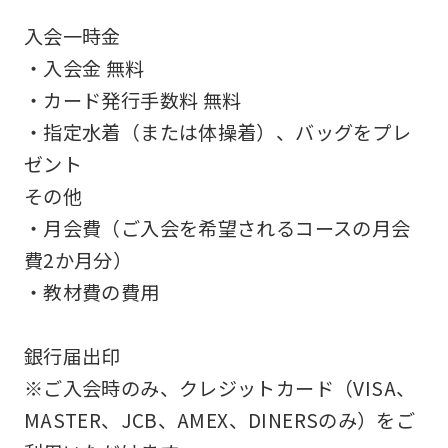
accurate
入会一時金
translation.
・入会金 無料
The
・カード発行手数料 無料
translation
・指定水着（または体操着）、バッグをプレ
may
ゼント
differ
その他
from
・月会費（ご入会を希望されるコースの月会
the
費2か月分）
original
・教材費の費用
content.
We
銀行届出印
ask
※ご入会時のみ、クレジットカード（VISA、
that
MASTER、JCB、AMEX、DINERSのみ）をご
you