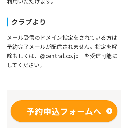
利用いただけます。
fully
understand
クラブより
this
before
メール受信のドメイン指定をされている方は
using
予約完了メールが配信されません。指定を解
the
除もしくは、@central.co.jp を受信可能に
service.
してください。
Automatic translation
予約申込フォームへ