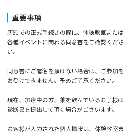
to
重要事項
the
top
店頭での正式手続きの際に、体験教室または
page.
各種イベントに関わる同意書をご確認くださ
However,
い。
if
you
同意書にご署名を頂けない場合は、ご参加を
use
お受けできません。予めご了承ください。
an
automatic
現在、加療中の方、薬を飲んでいるお子様は
translation
診断書を提出して頂く場合がございます。
service,
the
お客様が入力された個人情報は、体験教室ま
Japanese