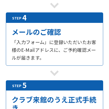
foreigners
Central
Sports
メールのご確認
official
「入力フォーム」に登録いただいたお客
website
様のE-Mailアドレスに、ご予約確認メー
is
ルが届きます。
automatically
translated
into
English.
Click
the
クラブ来館のうえ正式手続
link
き