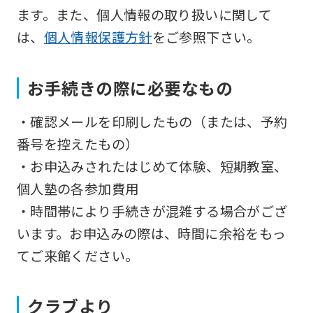
so
ます。また、個人情報の取り扱いに関して
it
は、
個人情報保護方針
をご参照下さい。
may
not
お手続きの際に必要なもの
be
・確認メールを印刷したもの（または、予約
an
番号を控えたもの）
accurate
・お申込みされたはじめて体験、短期教室、
translation.
個人塾の各参加費用
The
・時間帯により手続きが混雑する場合がござ
translation
います。お申込みの際は、時間に余裕をもっ
may
てご来館ください。
differ
from
the
クラブより