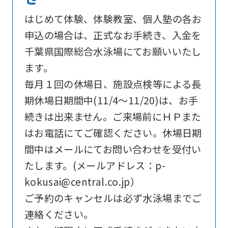
below
はじめて体験、体験教室、個人塾の各お
(start
申込の場合は、正式なお手続き、入金を
automatic
千葉県国際総合水泳場にてお願いいたし
translation)
ます。
to
毎月１回の休場日、施設点検等による長
return
期休場日期間中(11/4～11/20)は、お手
to
続きは出来ません。ご来場前にＨＰまた
the
はお電話にてご確認ください。休場日期
top
間中はメールにてお問い合わせを受付い
page.
たします。(メールアドレス：p-
However,
kokusai@central.co.jp）
if
ご予約のキャンセルは必ず水泳場までご
you
連絡ください。
use