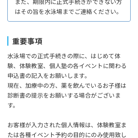
また、期限内に正式手続きができない方
an
はその旨を水泳場までご連絡ください。
automatic
translation
service,
重要事項
the
Japanese
水泳場での正式手続きの際に、はじめて体
version
験、体験教室、個人塾の各イベントに関わる
of
申込書の記入をお願いします。
this
現在、加療中の方、薬を飲んでいるお子様は
website
診断書の提示をお願いする場合がございま
will
す。
be
translated
お客様が入力された個人情報は、体験教室ま
mechanically,
たは各種イベント予約の目的にのみ使用致し