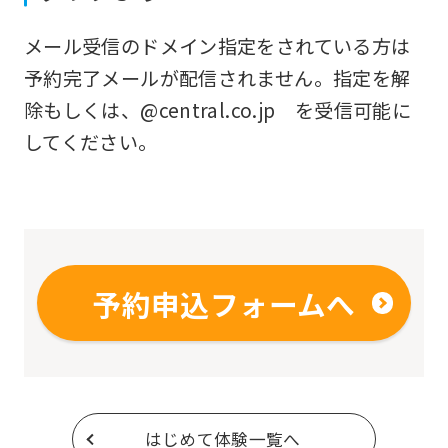
original
メール受信のドメイン指定をされている方は
content.
予約完了メールが配信されません。指定を解
We
除もしくは、@central.co.jp を受信可能に
ask
してください。
that
you
fully
understand
this
予約申込フォームへ
before
using
the
service.
はじめて体験一覧へ