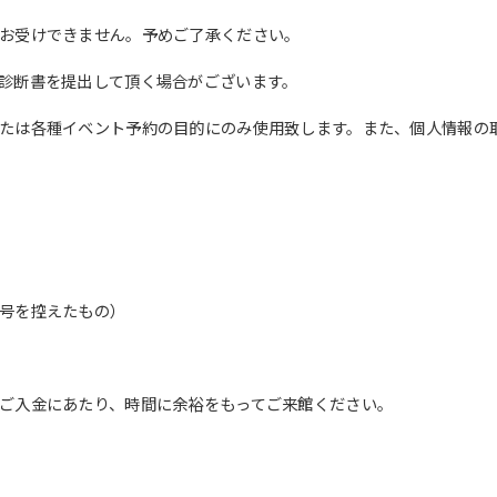
English. Click the link below (start
お受けできません。予めご了承ください。
automatic translation) to return to
the top page.
診断書を提出して頂く場合がございます。
However, if you use an automatic
translation service, the Japanese
たは各種イベント予約の目的にのみ使用致します。また、個人情報の
version of this website will be
translated mechanically, so it may
not be an accurate translation.
The translation may differ from the
original content. We ask that you
fully understand this before using
the service.
号を控えたもの）
Automatic translation start
ご入金にあたり、時間に余裕をもってご来館ください。