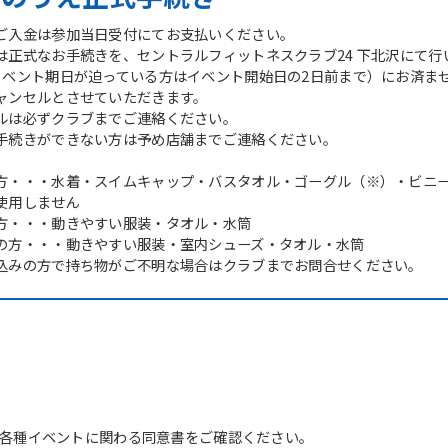
ご入金は参加当日受付にてお支払いください。
は正式なお手続きを、セントラルフィットネスクラブ24 下北沢にて行
イベント期日が迫っている方はイベント開始日の2日前まで）にお済ま
ャンセルとさせていただきます。
ルは必ずクラブまでご連絡ください。
手続きができない方は予め店舗までご連絡ください。
方・・・水着・スイムキャップ・バスタオル・ゴーグル（※）・ビニ
使用しません
方・・・動きやすい服装・タオル・水筒
の方・・・動きやすい服装・室内シューズ・タオル・水筒
込みの方で持ち物がご不明な場合はクラブまでお問合せください。
For foreigners
Central Sports official website is
各種イベントに関わる同意書をご確認ください。
automatically translated into