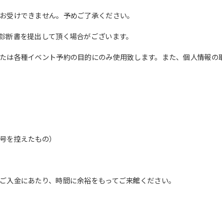
English. Click the link below (start
お受けできません。予めご了承ください。
automatic translation) to return to
the top page.
診断書を提出して頂く場合がございます。
However, if you use an automatic
translation service, the Japanese
たは各種イベント予約の目的にのみ使用致します。また、個人情報の
version of this website will be
translated mechanically, so it may
not be an accurate translation.
The translation may differ from the
original content. We ask that you
fully understand this before using
the service.
号を控えたもの）
Automatic translation start
ご入金にあたり、時間に余裕をもってご来館ください。