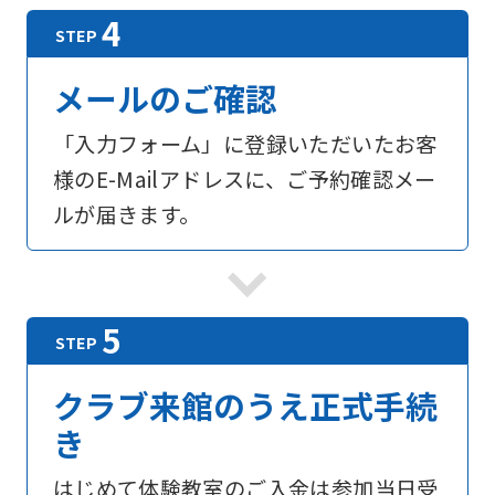
メールのご確認
「入力フォーム」に登録いただいたお客
様のE-Mailアドレスに、ご予約確認メー
ルが届きます。
For
foreigners
Central
クラブ来館のうえ正式手続
Sports
き
official
はじめて体験教室のご入金は参加当日受
website