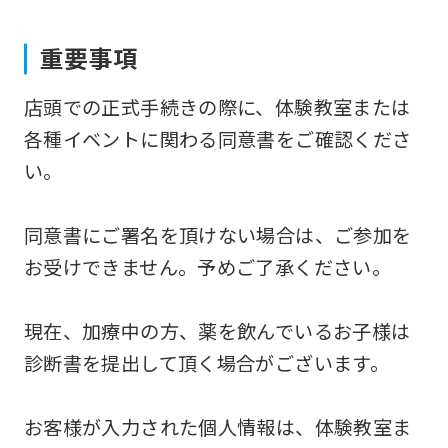
to
重要事項
the
top
店頭での正式手続きの際に、体験教室または
page.
各種イベントに関わる同意書をご確認くださ
However,
い。
if
you
同意書にご署名を頂けない場合は、ご参加を
use
お受けできません。予めご了承ください。
an
automatic
現在、加療中の方、薬を飲んでいるお子様は
translation
診断書を提出して頂く場合がございます。
service,
the
お客様が入力された個人情報は、体験教室ま
Japanese