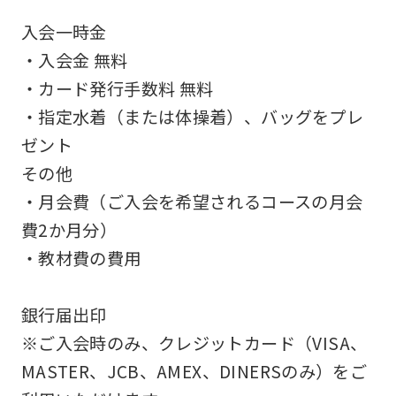
accurate
入会一時金
translation.
・入会金 無料
The
・カード発行手数料 無料
translation
・指定水着（または体操着）、バッグをプレ
may
ゼント
differ
その他
from
・月会費（ご入会を希望されるコースの月会
the
費2か月分）
original
・教材費の費用
content.
We
銀行届出印
ask
※ご入会時のみ、クレジットカード（VISA、
that
MASTER、JCB、AMEX、DINERSのみ）をご
you