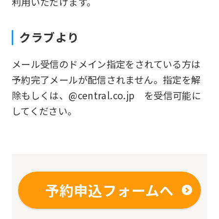
利用いただけます。
fully
understand
クラブより
this
before
メール受信のドメイン指定をされている方は
using
予約完了メールが配信されません。指定を解
the
除もしくは、@central.co.jp を受信可能に
service.
してください。
Automatic translation
予約申込フォームへ