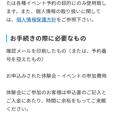
たは各種イベント予約の目的にのみ使用致し
version
ます。また、個人情報の取り扱いに関して
of
は、
個人情報保護方針
をご参照下さい。
this
website
お手続きの際に必要なもの
will
be
確認メールを印刷したもの（または、予約番
translated
号を控えたもの）
mechanically,
so
お申込みされた体験会・イベントの参加費用
it
may
体験会にご参加のお客様は申込書のご記入と
not
ご入金にあたり、時間に余裕をもってご来館
be
ください。
an