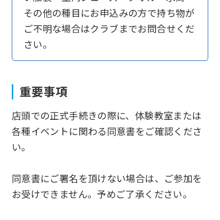
その他の種目にお申込みの方で持ち物が
if
ご不明な場合はクラブまでお問合せくだ
you
さい。
use
an
automatic
重要事項
translation
service,
店頭での正式手続きの際に、体験教室または
the
各種イベントに関わる同意書をご確認くださ
Japanese
い。
version
of
同意書にご署名を頂けない場合は、ご参加を
this
お受けできません。予めご了承ください。
website
will