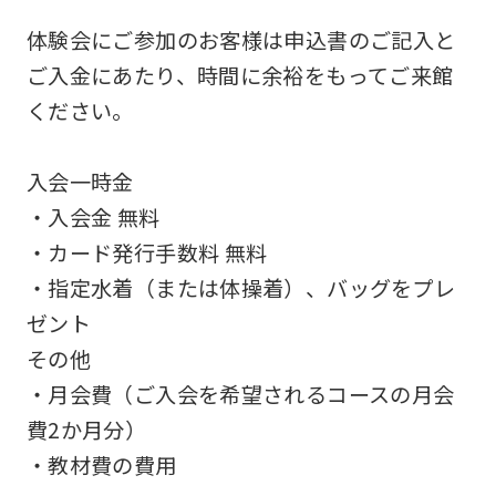
differ
体験会にご参加のお客様は申込書のご記入と
from
ご入金にあたり、時間に余裕をもってご来館
the
ください。
original
content.
入会一時金
We
・入会金 無料
ask
・カード発行手数料 無料
that
・指定水着（または体操着）、バッグをプレ
you
ゼント
fully
その他
understand
・月会費（ご入会を希望されるコースの月会
this
費2か月分）
before
・教材費の費用
using