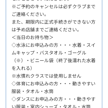
※ご予約のキャンセルは必ずクラブまで
Click
ご連絡ください。
the
また、期限内に正式手続きができない方
link
は予め店舗までご連絡ください。
below
＜当日のお持ち物＞
(start
◇水泳にお申込みの方・・・水着・スイ
automatic
ムキャップ・バスタオル・ゴーグル
translation)
（※）・ビニール袋（終了後濡れた水着
to
を入れる）
return
※水慣れクラスでは使用しません
to
◇体育にお申込みの方・・・動きやすい
the
服装・タオル・水筒
top
◇ダンスにお申込みの方・・・動きやす
page.
い服装・室内シューズ・タオル・水筒
However,