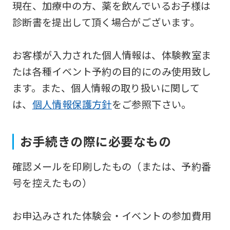
現在、加療中の方、薬を飲んでいるお子様は
be
診断書を提出して頂く場合がございます。
translated
mechanically,
お客様が入力された個人情報は、体験教室ま
so
たは各種イベント予約の目的にのみ使用致し
it
ます。また、個人情報の取り扱いに関して
may
は、
個人情報保護方針
をご参照下さい。
not
be
お手続きの際に必要なもの
an
accurate
確認メールを印刷したもの（または、予約番
translation.
号を控えたもの）
The
translation
お申込みされた体験会・イベントの参加費用
may