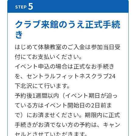
For
クラブ来館のうえ正式手続
き
foreigners
はじめて体験教室のご入金は参加当日受
付にてお支払いください。
Central
イベント申込の場合は正式なお手続き
Sports
を、セントラルフィットネスクラブ24
official
下北沢にて行います。
website
予約後1週間以内（イベント期日が迫っ
is
ている方はイベント開始日の2日前ま
automatically
で）にお済ませください。期限内に正式
translated
手続きがお済でない方の予約は、キャン
into
セルとさせていただきます。
English.