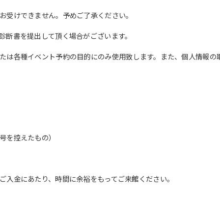
English. Click the link below (start
お受けできません。予めご了承ください。
automatic translation) to return to
the top page.
診断書を提出して頂く場合がございます。
However, if you use an automatic
translation service, the Japanese
たは各種イベント予約の目的にのみ使用致します。また、個人情報の
version of this website will be
translated mechanically, so it may
not be an accurate translation.
The translation may differ from the
original content. We ask that you
fully understand this before using
the service.
号を控えたもの）
Automatic translation start
ご入金にあたり、時間に余裕をもってご来館ください。