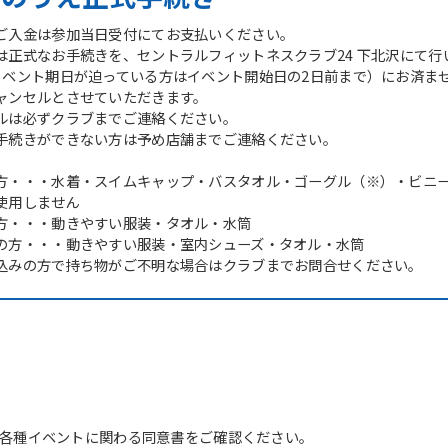
ご入金は参加当日受付にてお支払いください。
は正式なお手続きを、セントラルフィットネスクラブ24 下北沢にて行
イベント期日が迫っている方はイベント開始日の2日前まで）にお済ま
ャンセルとさせていただきます。
ルは必ずクラブまでご連絡ください。
手続きができない方は予め店舗までご連絡ください。
方・・・水着・スイムキャップ・バスタオル・ゴーグル（※）・ビニ
使用しません
方・・・動きやすい服装・タオル・水筒
の方・・・動きやすい服装・室内シューズ・タオル・水筒
込みの方で持ち物がご不明な場合はクラブまでお問合せください。
For foreigners
Central Sports official website is
各種イベントに関わる同意書をご確認ください。
automatically translated into