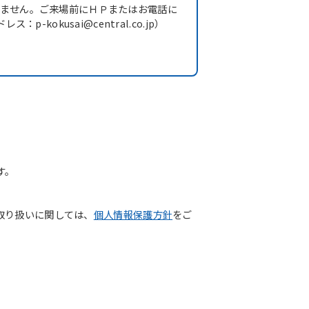
出来ません。ご来場前にＨＰまたはお電話に
okusai@central.co.jp）
す。
取り扱いに関しては、
個人情報保護方針
をご