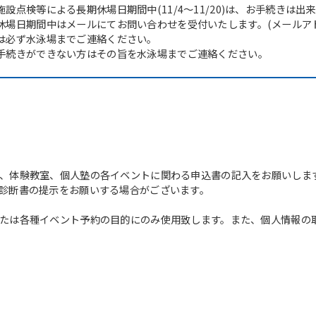
設点検等による長期休場日期間中(11/4～11/20)は、お手続きは
日期間中はメールにてお問い合わせを受付いたします。(メールアドレス：p-k
は必ず水泳場までご連絡ください。
手続きができない方はその旨を水泳場までご連絡ください。
For foreigners
Central Sports official website is
automatically translated into
English. Click the link below (start
automatic translation) to return to
the top page.
、体験教室、個人塾の各イベントに関わる申込書の記入をお願いしま
However, if you use an automatic
診断書の提示をお願いする場合がございます。
translation service, the Japanese
version of this website will be
たは各種イベント予約の目的にのみ使用致します。また、個人情報の
translated mechanically, so it may
not be an accurate translation.
The translation may differ from the
original content. We ask that you
fully understand this before using
the service.