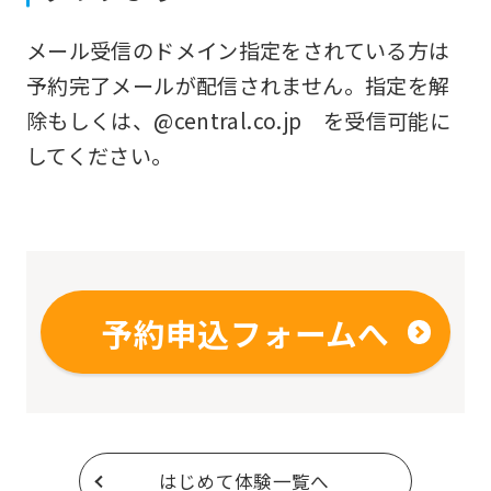
original
メール受信のドメイン指定をされている方は
content.
予約完了メールが配信されません。指定を解
We
除もしくは、@central.co.jp を受信可能に
ask
してください。
that
you
fully
understand
this
予約申込フォームへ
before
using
the
service.
はじめて体験一覧へ