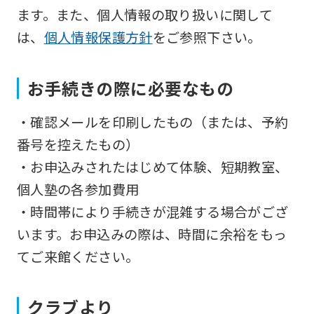
so
ます。また、個人情報の取り扱いに関して
it
は、
個人情報保護方針
をご参照下さい。
may
not
お手続きの際に必要なもの
be
・確認メールを印刷したもの（または、予約
an
番号を控えたもの）
accurate
・お申込みされたはじめて体験、短期教室、
translation.
個人塾の各参加費用
The
・時間帯により手続きが混雑する場合がござ
translation
います。お申込みの際は、時間に余裕をもっ
may
てご来館ください。
differ
from
the
クラブより