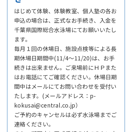
below
はじめて体験、体験教室、個人塾の各お
(start
申込の場合は、正式なお手続き、入金を
automatic
千葉県国際総合水泳場にてお願いいたし
translation)
ます。
to
毎月１回の休場日、施設点検等による長
return
期休場日期間中(11/4～11/20)は、お手
to
続きは出来ません。ご来場前にＨＰまた
the
はお電話にてご確認ください。休場日期
top
間中はメールにてお問い合わせを受付い
page.
たします。(メールアドレス：p-
However,
kokusai@central.co.jp）
if
ご予約のキャンセルは必ず水泳場までご
you
連絡ください。
use