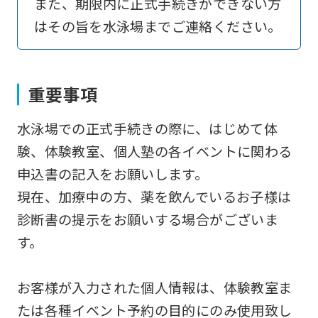
また、期限内に正式手続きができない方
an
はその旨を水泳場までご連絡ください。
automatic
translation
service,
重要事項
the
Japanese
水泳場での正式手続きの際に、はじめて体
version
験、体験教室、個人塾の各イベントに関わる
of
申込書の記入をお願いします。
this
現在、加療中の方、薬を飲んでいるお子様は
website
診断書の提示をお願いする場合がございま
will
す。
be
translated
お客様が入力された個人情報は、体験教室ま
mechanically,
たは各種イベント予約の目的にのみ使用致し