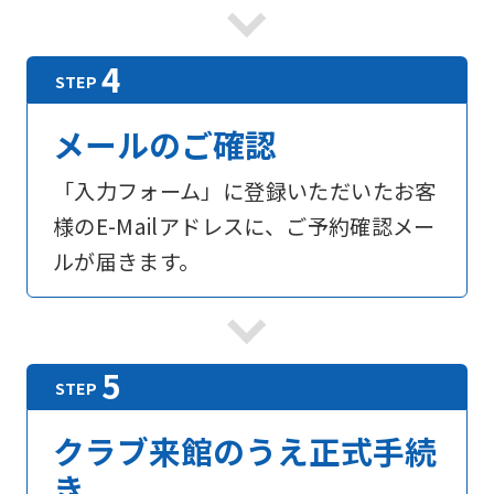
foreigners
Central
Sports
メールのご確認
official
「入力フォーム」に登録いただいたお客
website
様のE-Mailアドレスに、ご予約確認メー
is
ルが届きます。
automatically
translated
into
English.
Click
the
クラブ来館のうえ正式手続
link
き