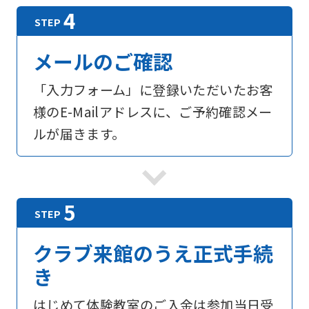
メールのご確認
「入力フォーム」に登録いただいたお客
様のE-Mailアドレスに、ご予約確認メー
ルが届きます。
For
foreigners
クラブ来館のうえ正式手続
Central
き
Sports
はじめて体験教室のご入金は参加当日受
official