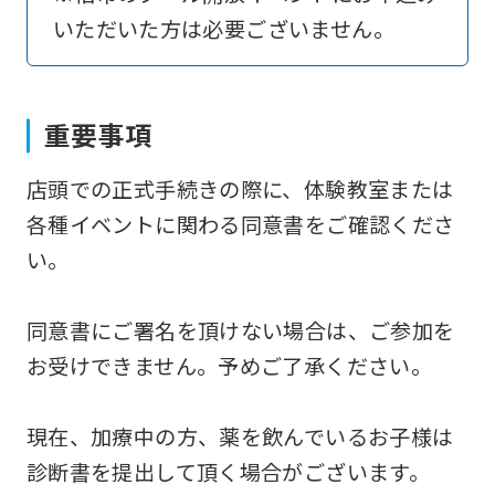
いただいた方は必要ございません。
return
to
the
重要事項
top
page.
店頭での正式手続きの際に、体験教室または
However,
各種イベントに関わる同意書をご確認くださ
if
い。
you
use
同意書にご署名を頂けない場合は、ご参加を
an
お受けできません。予めご了承ください。
automatic
translation
現在、加療中の方、薬を飲んでいるお子様は
service,
診断書を提出して頂く場合がございます。
the