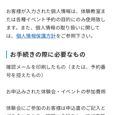
Japanese
お客様が入力された個人情報は、体験教室ま
version
たは各種イベント予約の目的にのみ使用致し
of
ます。また、個人情報の取り扱いに関して
this
は、
個人情報保護方針
をご参照下さい。
website
will
お手続きの際に必要なもの
be
translated
確認メールを印刷したもの（または、予約番
mechanically,
号を控えたもの）
so
it
お申込みされた体験会・イベントの参加費用
may
not
体験会にご参加のお客様は申込書のご記入と
be