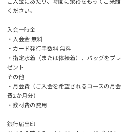
ご入金にあたり、時間に余裕をもってご来館
an
ください。
accurate
translation.
入会一時金
The
・入会金 無料
translation
・カード発行手数料 無料
may
・指定水着（または体操着）、バッグをプレ
differ
ゼント
from
その他
the
・月会費（ご入会を希望されるコースの月会
original
費2か月分）
content.
・教材費の費用
We
ask
銀行届出印
that