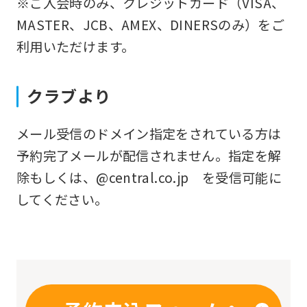
※ご入会時のみ、クレジットカード（VISA、
you
MASTER、JCB、AMEX、DINERSのみ）をご
fully
利用いただけます。
understand
this
クラブより
before
using
メール受信のドメイン指定をされている方は
the
予約完了メールが配信されません。指定を解
service.
除もしくは、@central.co.jp を受信可能に
してください。
Automatic translation