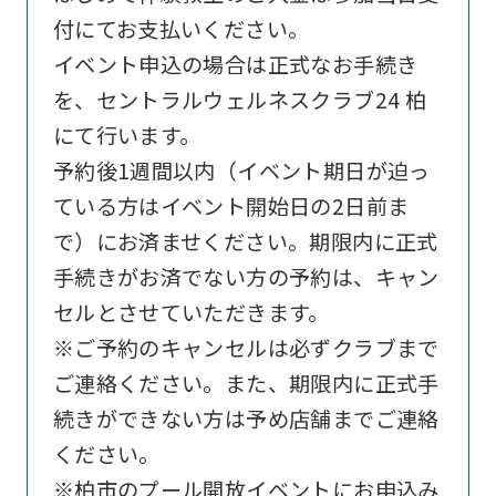
付にてお支払いください。
website
イベント申込の場合は正式なお手続き
is
を、セントラルウェルネスクラブ24 柏
automatically
にて行います。
translated
予約後1週間以内（イベント期日が迫っ
into
ている方はイベント開始日の2日前ま
English.
で）にお済ませください。期限内に正式
Click
手続きがお済でない方の予約は、キャン
the
セルとさせていただきます。
link
※ご予約のキャンセルは必ずクラブまで
below
ご連絡ください。また、期限内に正式手
(start
続きができない方は予め店舗までご連絡
automatic
ください。
translation)
※柏市のプール開放イベントにお申込み
to