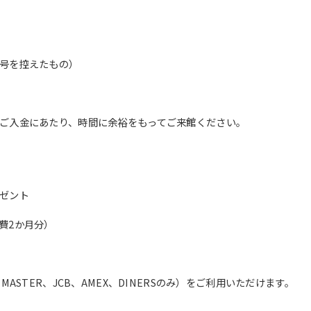
translation service, the Japanese
version of this website will be
translated mechanically, so it may
not be an accurate translation.
The translation may differ from the
号を控えたもの）
original content. We ask that you
fully understand this before using
the service.
ご入金にあたり、時間に余裕をもってご来館ください。
Automatic translation start
ゼント
費2か月分）
ASTER、JCB、AMEX、DINERSのみ）をご利用いただけます。