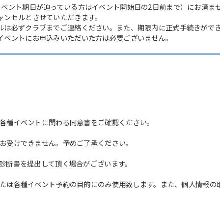
イベント期日が迫っている方はイベント開始日の2日前まで）にお済ま
ャンセルとさせていただきます。
ルは必ずクラブまでご連絡ください。また、期限内に正式手続きがで
イベントにお申込みいただいた方は必要ございません。
各種イベントに関わる同意書をご確認ください。
For foreigners
お受けできません。予めご了承ください。
Central Sports official website is
診断書を提出して頂く場合がございます。
automatically translated into
English. Click the link below (start
たは各種イベント予約の目的にのみ使用致します。また、個人情報の
automatic translation) to return to
the top page.
However, if you use an automatic