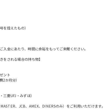
translation service, the Japanese
version of this website will be
translated mechanically, so it may
not be an accurate translation.
The translation may differ from the
号を控えたもの）
original content. We ask that you
fully understand this before using
the service.
ご入金にあたり、時間に余裕をもってご来館ください。
Automatic translation start
きをされる場合の持ち物】
ゼント
費2か月分）
・三菱UFJ・みずほ）
ASTER、JCB、AMEX、DINERSのみ）をご利用いただけます。