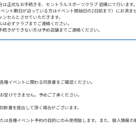
合は正式なお手続きを、セントラルスポーツクラブ 岩槻にて行います
イベント期日が迫っている方はイベント開始日の2日前まで）にお済ま
ャンセルとさせていただきます。
ルは必ずクラブまでご連絡ください。
手続きができない方は予め店舗までご連絡ください。
For foreigners
各種イベントに関わる同意書をご確認ください。
お受けできません。予めご了承ください。
Central Sports official website is
診断書を提出して頂く場合がございます。
automatically translated into
English. Click the link below (start
たは各種イベント予約の目的にのみ使用致します。また、個人情報の
automatic translation) to return to
the top page.
However, if you use an automatic