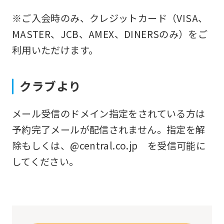
that
※ご入会時のみ、クレジットカード（VISA、
you
MASTER、JCB、AMEX、DINERSのみ）をご
fully
利用いただけます。
understand
this
クラブより
before
using
メール受信のドメイン指定をされている方は
the
予約完了メールが配信されません。指定を解
service.
除もしくは、@central.co.jp を受信可能に
してください。
Automatic translation