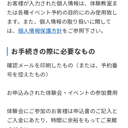
お客様が入力された個人情報は、体験教室ま
the
たは各種イベント予約の目的にのみ使用致し
Japanese
ます。また、個人情報の取り扱いに関して
version
は、
個人情報保護方針
をご参照下さい。
of
this
website
お手続きの際に必要なもの
will
確認メールを印刷したもの（または、予約番
be
号を控えたもの）
translated
mechanically,
お申込みされた体験会・イベントの参加費用
so
it
体験会にご参加のお客様は申込書のご記入と
may
ご入金にあたり、時間に余裕をもってご来館
not