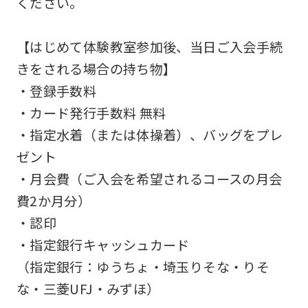
ください。
be
an
【はじめて体験教室参加後、当日ご入会手続
accurate
きをされる場合の持ち物】
translation.
・登録手数料
The
・カード発行手数料 無料
translation
・指定水着（または体操着）、バッグをプレ
may
ゼント
differ
・月会費（ご入会を希望されるコースの月会
from
費2か月分）
the
・認印
original
・指定銀行キャッシュカード
content.
（指定銀行：ゆうちょ・埼玉りそな・りそ
We
な・三菱UFJ・みずほ）
ask