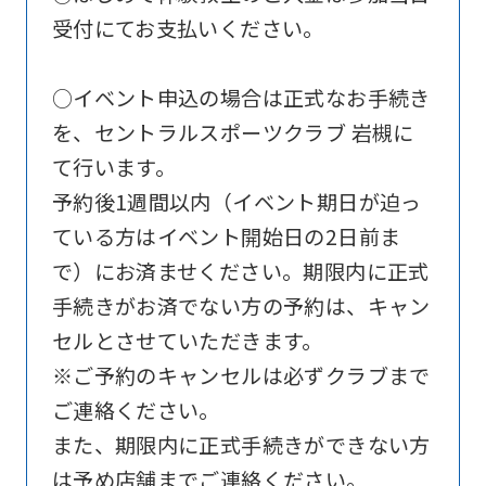
official
受付にてお支払いください。
website
is
○イベント申込の場合は正式なお手続き
automatically
を、セントラルスポーツクラブ 岩槻に
translated
て行います。
into
予約後1週間以内（イベント期日が迫っ
English.
ている方はイベント開始日の2日前ま
Click
で）にお済ませください。期限内に正式
the
手続きがお済でない方の予約は、キャン
link
セルとさせていただきます。
below
※ご予約のキャンセルは必ずクラブまで
(start
ご連絡ください。
automatic
また、期限内に正式手続きができない方
translation)
は予め店舗までご連絡ください。