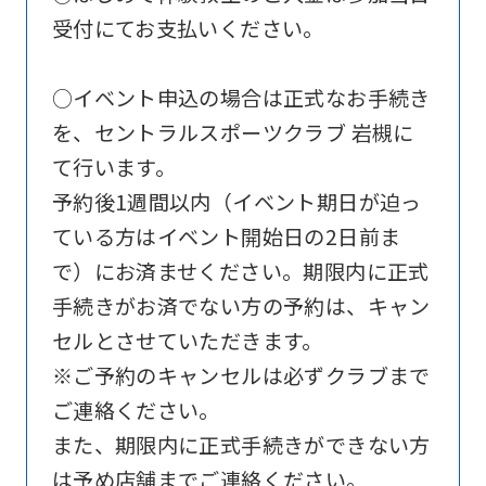
official
受付にてお支払いください。
website
is
○イベント申込の場合は正式なお手続き
automatically
を、セントラルスポーツクラブ 岩槻に
translated
て行います。
into
予約後1週間以内（イベント期日が迫っ
English.
ている方はイベント開始日の2日前ま
Click
で）にお済ませください。期限内に正式
the
手続きがお済でない方の予約は、キャン
link
セルとさせていただきます。
below
※ご予約のキャンセルは必ずクラブまで
(start
ご連絡ください。
automatic
また、期限内に正式手続きができない方
translation)
は予め店舗までご連絡ください。