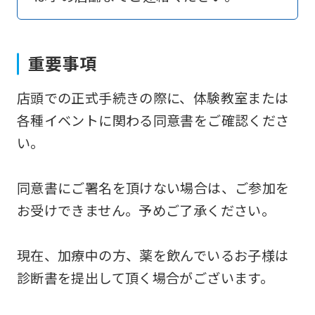
to
return
to
重要事項
the
店頭での正式手続きの際に、体験教室または
top
各種イベントに関わる同意書をご確認くださ
page.
い。
However,
if
同意書にご署名を頂けない場合は、ご参加を
you
お受けできません。予めご了承ください。
use
an
現在、加療中の方、薬を飲んでいるお子様は
automatic
診断書を提出して頂く場合がございます。
translation
service,