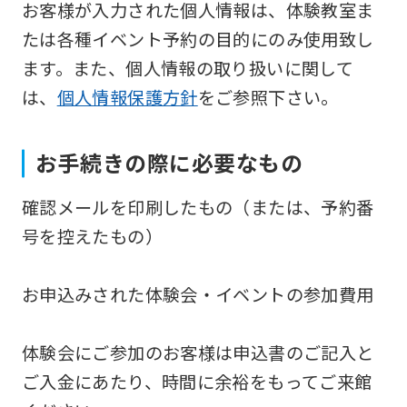
お客様が入力された個人情報は、体験教室ま
the
たは各種イベント予約の目的にのみ使用致し
Japanese
ます。また、個人情報の取り扱いに関して
version
は、
個人情報保護方針
をご参照下さい。
of
this
website
お手続きの際に必要なもの
will
確認メールを印刷したもの（または、予約番
be
号を控えたもの）
translated
mechanically,
お申込みされた体験会・イベントの参加費用
so
it
体験会にご参加のお客様は申込書のご記入と
may
ご入金にあたり、時間に余裕をもってご来館
not