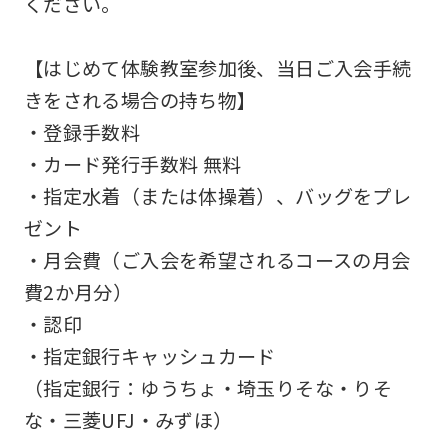
ください。
be
an
【はじめて体験教室参加後、当日ご入会手続
accurate
きをされる場合の持ち物】
translation.
・登録手数料
The
・カード発行手数料 無料
translation
・指定水着（または体操着）、バッグをプレ
may
ゼント
differ
・月会費（ご入会を希望されるコースの月会
from
費2か月分）
the
・認印
original
・指定銀行キャッシュカード
content.
（指定銀行：ゆうちょ・埼玉りそな・りそ
We
な・三菱UFJ・みずほ）
ask