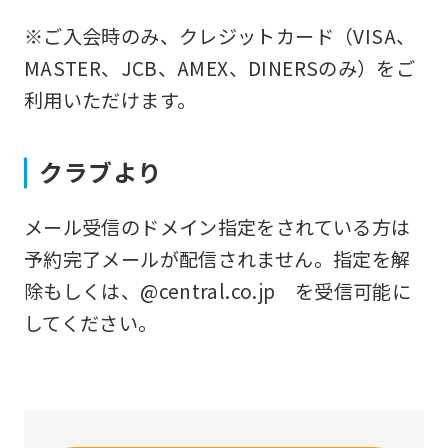
that
※ご入会時のみ、クレジットカード（VISA、
you
MASTER、JCB、AMEX、DINERSのみ）をご
fully
利用いただけます。
understand
this
クラブより
before
using
メール受信のドメイン指定をされている方は
the
予約完了メールが配信されません。指定を解
service.
除もしくは、@central.co.jp を受信可能に
してください。
Automatic translation