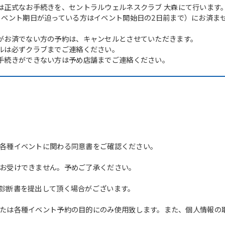
は正式なお手続きを、セントラルウェルネスクラブ 大森にて行います
イベント期日が迫っている方はイベント開始日の2日前まで）にお済ま
がお済でない方の予約は、キャンセルとさせていただきます。
ルは必ずクラブまでご連絡ください。
手続きができない方は予め店舗までご連絡ください。
For foreigners
各種イベントに関わる同意書をご確認ください。
お受けできません。予めご了承ください。
Central Sports official website is
automatically translated into
診断書を提出して頂く場合がございます。
English. Click the link below (start
automatic translation) to return to
たは各種イベント予約の目的にのみ使用致します。また、個人情報の
the top page.