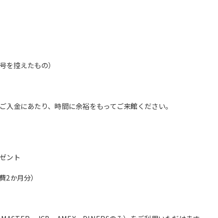
However, if you use an automatic
translation service, the Japanese
version of this website will be
translated mechanically, so it may
not be an accurate translation.
The translation may differ from the
original content. We ask that you
号を控えたもの）
fully understand this before using
the service.
ご入金にあたり、時間に余裕をもってご来館ください。
Automatic translation start
ゼント
費2か月分）