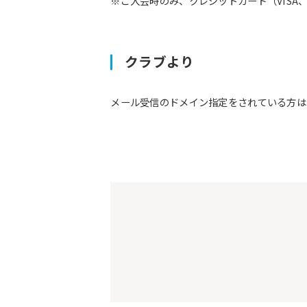
※ご入会時のみ、クレジットカード（VISA、M
クラブより
メール受信のドメイン指定をされている方は予約