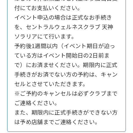
付にてお支払いください。
is
イベント申込の場合は正式なお手続き
automatically
を、セントラルウェルネスクラブ 天神
translated
ソラリアにて行います。
into
予約後1週間以内（イベント期日が迫っ
English.
ている方はイベント開始日の2日前ま
Click
で）にお済ませください。期限内に正式
the
手続きがお済でない方の予約は、キャン
link
セルとさせていただきます。
below
※ご予約のキャンセルは必ずクラブまで
(start
ご連絡ください。
automatic
また、期限内に正式手続きができない方
translation)
は予め店舗までご連絡ください。
to
return