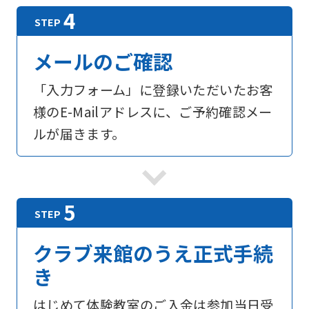
メールのご確認
「入力フォーム」に登録いただいたお客
様のE-Mailアドレスに、ご予約確認メー
ルが届きます。
For
foreigners
Central
クラブ来館のうえ正式手続
Sports
き
official
はじめて体験教室のご入金は参加当日受
website