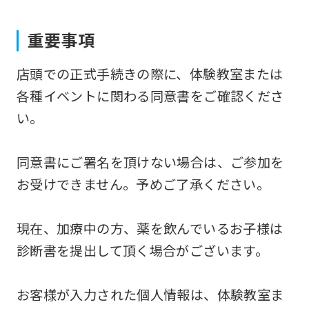
to
重要事項
the
top
店頭での正式手続きの際に、体験教室または
page.
各種イベントに関わる同意書をご確認くださ
However,
い。
if
you
同意書にご署名を頂けない場合は、ご参加を
use
お受けできません。予めご了承ください。
an
automatic
現在、加療中の方、薬を飲んでいるお子様は
translation
診断書を提出して頂く場合がございます。
service,
the
お客様が入力された個人情報は、体験教室ま
Japanese