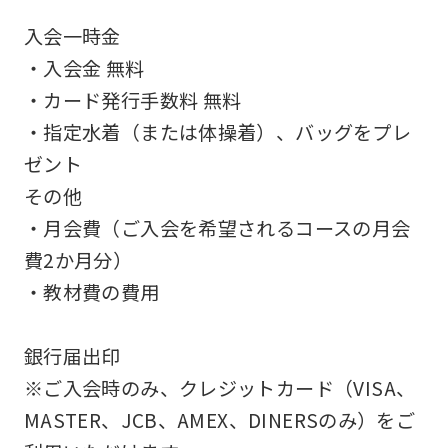
accurate
入会一時金
translation.
・入会金 無料
The
・カード発行手数料 無料
translation
・指定水着（または体操着）、バッグをプレ
may
ゼント
differ
その他
from
・月会費（ご入会を希望されるコースの月会
the
費2か月分）
original
・教材費の費用
content.
We
銀行届出印
ask
※ご入会時のみ、クレジットカード（VISA、
that
MASTER、JCB、AMEX、DINERSのみ）をご
you