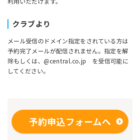
利用いただけます。
fully
understand
クラブより
this
before
メール受信のドメイン指定をされている方は
using
予約完了メールが配信されません。指定を解
the
除もしくは、@central.co.jp を受信可能に
service.
してください。
Automatic translation
予約申込フォームへ