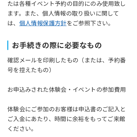
たは各種イベント予約の目的にのみ使用致し
version
ます。また、個人情報の取り扱いに関して
of
は、
個人情報保護方針
をご参照下さい。
this
website
お手続きの際に必要なもの
will
be
確認メールを印刷したもの（または、予約番
translated
号を控えたもの）
mechanically,
so
お申込みされた体験会・イベントの参加費用
it
may
体験会にご参加のお客様は申込書のご記入と
not
ご入金にあたり、時間に余裕をもってご来館
be
ください。
an