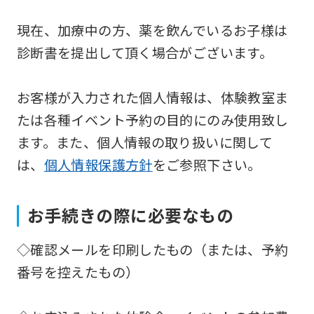
service,
現在、加療中の方、薬を飲んでいるお子様は
the
診断書を提出して頂く場合がございます。
Japanese
version
お客様が入力された個人情報は、体験教室ま
of
たは各種イベント予約の目的にのみ使用致し
this
ます。また、個人情報の取り扱いに関して
website
は、
個人情報保護方針
をご参照下さい。
will
be
translated
お手続きの際に必要なもの
mechanically,
◇確認メールを印刷したもの（または、予約
so
番号を控えたもの）
it
may