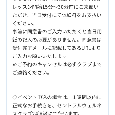
Sports
レッスン開始15分～30分前にご来館い
official
ただき、当日受付にて体験料をお支払い
website
ください。
is
事前に同意書のご入力いただくと当日用
automatically
紙の記入の必要がありません。同意書は
translated
受付完了メールに記載してあるURLより
into
ご入力お願いいたします。
English.
※ご予約のキャンセルは必ずクラブまで
Click
ご連絡ください。
the
link
below
◇イベント申込の場合は、１週間以内に
(start
正式なお手続きを、セントラルウェルネ
automatic
スクラブ24清瀬にて行います。