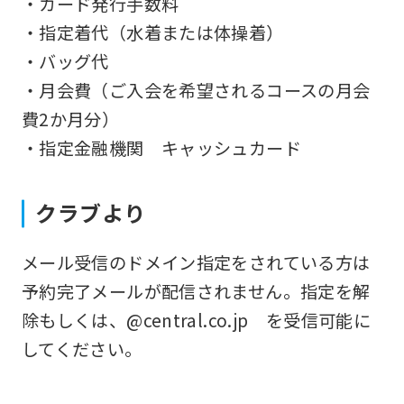
・カード発行手数料
ask
・指定着代（水着または体操着）
that
・バッグ代
you
・月会費（ご入会を希望されるコースの月会
fully
費2か月分）
understand
・指定金融機関 キャッシュカード
this
before
クラブより
using
the
メール受信のドメイン指定をされている方は
service.
予約完了メールが配信されません。指定を解
除もしくは、@central.co.jp を受信可能に
Automatic translation
してください。