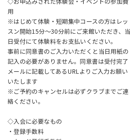
◇お申込みされた体験会・イベントの参加費
not
用
be
※はじめて体験・短期集中コースの方はレッ
an
スン開始15分～30分前にご来館いただき、当
accurate
日受付にて体験料をお支払いください。
translation.
事前に同意書のご入力いただくと当日用紙の
The
記入の必要がありません。同意書は受付完了
translation
メールに記載してあるURLよりご入力お願い
may
いたします
differ
※ご予約のキャンセルは必ずクラブまでご連
from
絡ください。
the
original
◇入会に必要なもの
content.
・登録手数料
We