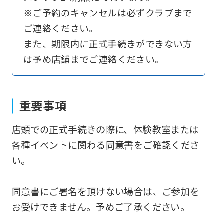
translation)
※ご予約のキャンセルは必ずクラブまで
to
ご連絡ください。
return
また、期限内に正式手続きができない方
to
は予め店舗までご連絡ください。
the
top
page.
重要事項
However,
店頭での正式手続きの際に、体験教室または
if
各種イベントに関わる同意書をご確認くださ
you
い。
use
an
同意書にご署名を頂けない場合は、ご参加を
automatic
お受けできません。予めご了承ください。
translation