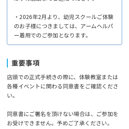
translation)
to
・2026年2月より、幼児スクールご体験
return
のお子様につきましては、アームヘルパ
to
ー着用でのご参加となります。
the
top
page.
重要事項
However,
店頭での正式手続きの際に、体験教室または
if
各種イベントに関わる同意書をご確認くださ
you
い。
use
an
同意書にご署名を頂けない場合は、ご参加を
automatic
お受けできません。予めご了承ください。
translation