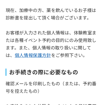
service,
現在、加療中の方、薬を飲んでいるお子様は
the
診断書を提出して頂く場合がございます。
Japanese
version
お客様が入力された個人情報は、体験教室ま
of
たは各種イベント予約の目的にのみ使用致し
this
ます。また、個人情報の取り扱いに関して
website
は、
個人情報保護方針
をご参照下さい。
will
be
translated
お手続きの際に必要なもの
mechanically,
確認メールを印刷したもの（または、予約番
so
号を控えたもの）
it
may