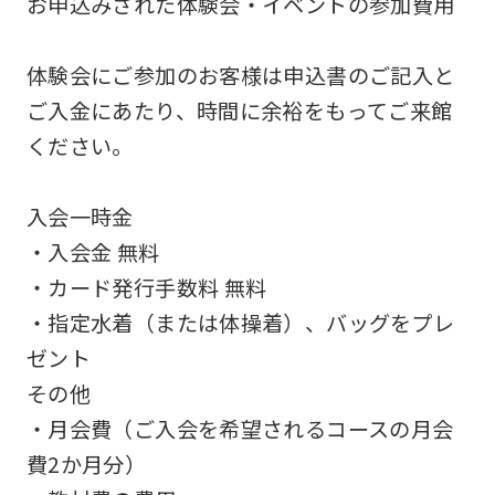
お申込みされた体験会・イベントの参加費用
not
be
体験会にご参加のお客様は申込書のご記入と
an
ご入金にあたり、時間に余裕をもってご来館
accurate
ください。
translation.
The
入会一時金
translation
・入会金 無料
may
・カード発行手数料 無料
differ
・指定水着（または体操着）、バッグをプレ
from
ゼント
the
その他
original
・月会費（ご入会を希望されるコースの月会
content.
費2か月分）
We