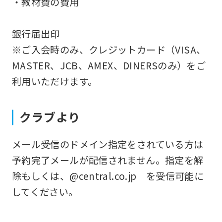
・教材費の費用
ask
that
銀行届出印
you
※ご入会時のみ、クレジットカード（VISA、
fully
MASTER、JCB、AMEX、DINERSのみ）をご
understand
利用いただけます。
this
before
クラブより
using
the
メール受信のドメイン指定をされている方は
service.
予約完了メールが配信されません。指定を解
除もしくは、@central.co.jp を受信可能に
Automatic translation
してください。