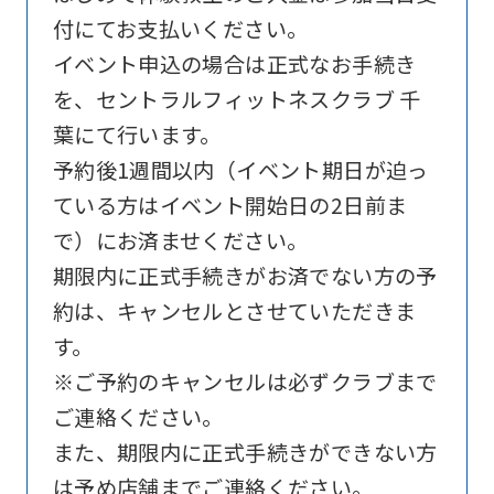
Sports
付にてお支払いください。
official
イベント申込の場合は正式なお手続き
website
を、セントラルフィットネスクラブ 千
is
葉にて行います。
automatically
予約後1週間以内（イベント期日が迫っ
translated
ている方はイベント開始日の2日前ま
into
で）にお済ませください。
English.
期限内に正式手続きがお済でない方の予
Click
約は、キャンセルとさせていただきま
the
す。
link
※ご予約のキャンセルは必ずクラブまで
below
ご連絡ください。
(start
また、期限内に正式手続きができない方
automatic
は予め店舗までご連絡ください。