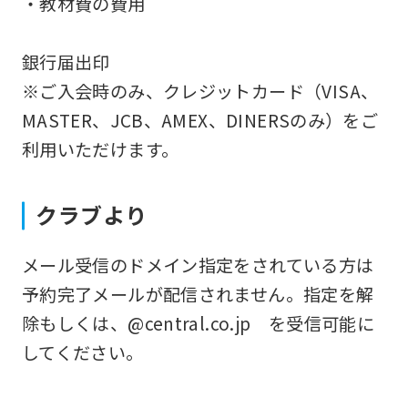
・教材費の費用
ask
that
銀行届出印
you
※ご入会時のみ、クレジットカード（VISA、
fully
MASTER、JCB、AMEX、DINERSのみ）をご
understand
利用いただけます。
this
before
クラブより
using
the
メール受信のドメイン指定をされている方は
service.
予約完了メールが配信されません。指定を解
除もしくは、@central.co.jp を受信可能に
Automatic translation
してください。