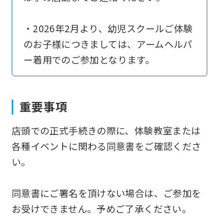
translation)
to
・2026年2月より、幼児スクールご体験
return
のお子様につきましては、アームヘルパ
to
ー着用でのご参加となります。
the
top
page.
重要事項
However,
店頭での正式手続きの際に、体験教室または
if
各種イベントに関わる同意書をご確認くださ
you
い。
use
an
同意書にご署名を頂けない場合は、ご参加を
automatic
お受けできません。予めご了承ください。
translation