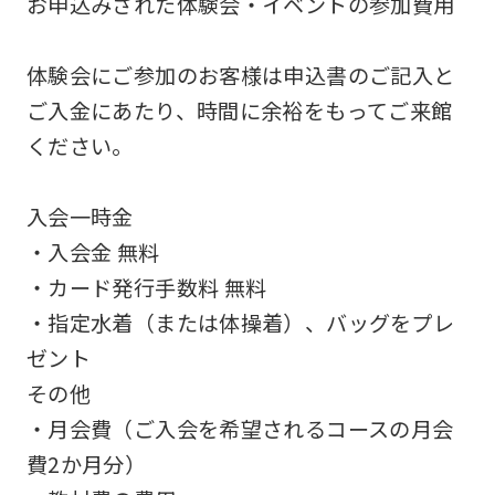
お申込みされた体験会・イベントの参加費用
not
be
体験会にご参加のお客様は申込書のご記入と
an
ご入金にあたり、時間に余裕をもってご来館
accurate
ください。
translation.
The
入会一時金
translation
・入会金 無料
may
・カード発行手数料 無料
differ
・指定水着（または体操着）、バッグをプレ
from
ゼント
the
その他
original
・月会費（ご入会を希望されるコースの月会
content.
費2か月分）
We