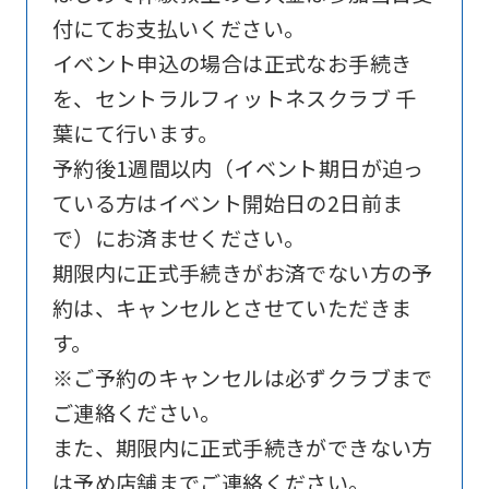
Sports
付にてお支払いください。
official
イベント申込の場合は正式なお手続き
website
を、セントラルフィットネスクラブ 千
is
葉にて行います。
automatically
予約後1週間以内（イベント期日が迫っ
translated
ている方はイベント開始日の2日前ま
into
で）にお済ませください。
English.
期限内に正式手続きがお済でない方の予
Click
約は、キャンセルとさせていただきま
the
す。
link
※ご予約のキャンセルは必ずクラブまで
below
ご連絡ください。
(start
また、期限内に正式手続きができない方
automatic
は予め店舗までご連絡ください。