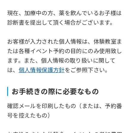
service,
現在、加療中の方、薬を飲んでいるお子様は
the
診断書を提出して頂く場合がございます。
Japanese
version
お客様が入力された個人情報は、体験教室ま
of
たは各種イベント予約の目的にのみ使用致し
this
ます。また、個人情報の取り扱いに関して
website
は、
個人情報保護方針
をご参照下さい。
will
be
translated
お手続きの際に必要なもの
mechanically,
確認メールを印刷したもの（または、予約番
so
号を控えたもの）
it
may