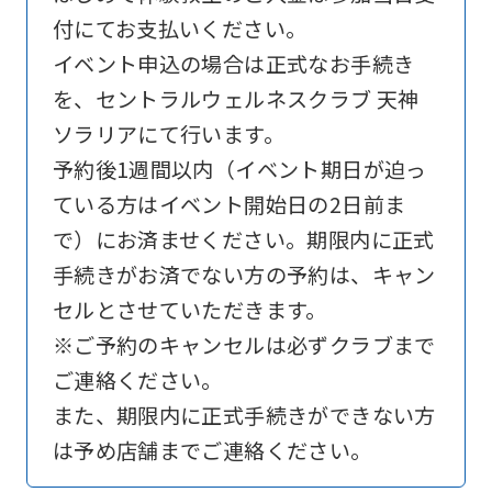
付にてお支払いください。
is
イベント申込の場合は正式なお手続き
automatically
を、セントラルウェルネスクラブ 天神
translated
ソラリアにて行います。
into
予約後1週間以内（イベント期日が迫っ
English.
ている方はイベント開始日の2日前ま
Click
で）にお済ませください。期限内に正式
the
手続きがお済でない方の予約は、キャン
link
セルとさせていただきます。
below
※ご予約のキャンセルは必ずクラブまで
(start
ご連絡ください。
automatic
また、期限内に正式手続きができない方
translation)
は予め店舗までご連絡ください。
to
return