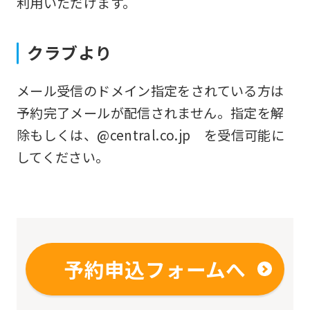
利用いただけます。
fully
understand
クラブより
this
before
メール受信のドメイン指定をされている方は
using
予約完了メールが配信されません。指定を解
the
除もしくは、@central.co.jp を受信可能に
service.
してください。
Automatic translation
予約申込フォームへ