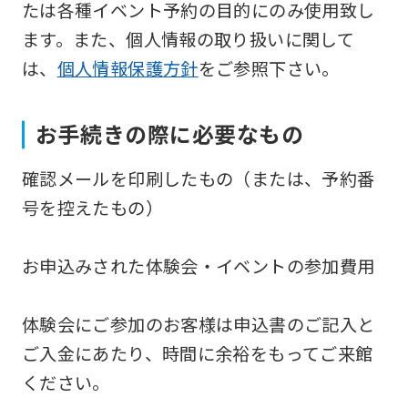
たは各種イベント予約の目的にのみ使用致し
version
ます。また、個人情報の取り扱いに関して
of
は、
個人情報保護方針
をご参照下さい。
this
website
お手続きの際に必要なもの
will
be
確認メールを印刷したもの（または、予約番
translated
号を控えたもの）
mechanically,
so
お申込みされた体験会・イベントの参加費用
it
may
体験会にご参加のお客様は申込書のご記入と
not
ご入金にあたり、時間に余裕をもってご来館
be
ください。
an