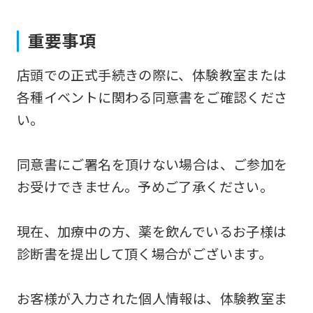
to
重要事項
the
top
店頭での正式手続きの際に、体験教室または
page.
各種イベントに関わる同意書をご確認くださ
However,
い。
if
you
同意書にご署名を頂けない場合は、ご参加を
use
お受けできません。予めご了承ください。
an
automatic
現在、加療中の方、薬を飲んでいるお子様は
translation
診断書を提出して頂く場合がございます。
service,
the
お客様が入力された個人情報は、体験教室ま
Japanese