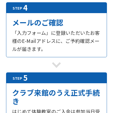
メールのご確認
「入力フォーム」に登録いただいたお客
様のE-Mailアドレスに、ご予約確認メー
ルが届きます。
For
foreigners
Central
クラブ来館のうえ正式手続
Sports
き
official
はじめて体験教室のご入金は参加当日受
website