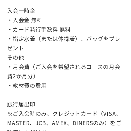
accurate
入会一時金
translation.
・入会金 無料
The
・カード発行手数料 無料
translation
・指定水着（または体操着）、バッグをプレ
may
ゼント
differ
その他
from
・月会費（ご入会を希望されるコースの月会
the
費2か月分）
original
・教材費の費用
content.
We
銀行届出印
ask
※ご入会時のみ、クレジットカード（VISA、
that
MASTER、JCB、AMEX、DINERSのみ）をご
you