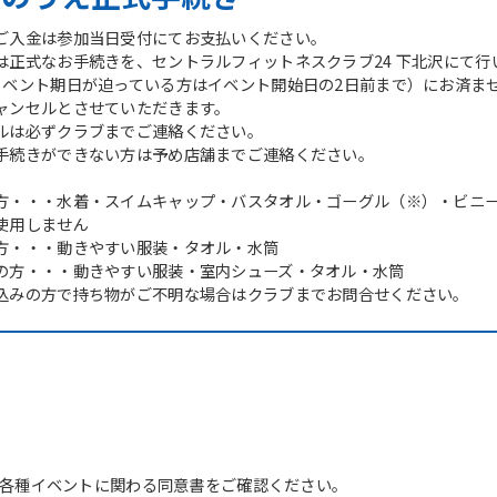
ご入金は参加当日受付にてお支払いください。
は正式なお手続きを、セントラルフィットネスクラブ24 下北沢にて行
イベント期日が迫っている方はイベント開始日の2日前まで）にお済ま
ャンセルとさせていただきます。
ルは必ずクラブまでご連絡ください。
手続きができない方は予め店舗までご連絡ください。
方・・・水着・スイムキャップ・バスタオル・ゴーグル（※）・ビニ
使用しません
方・・・動きやすい服装・タオル・水筒
の方・・・動きやすい服装・室内シューズ・タオル・水筒
込みの方で持ち物がご不明な場合はクラブまでお問合せください。
For foreigners
Central Sports official website is
各種イベントに関わる同意書をご確認ください。
automatically translated into