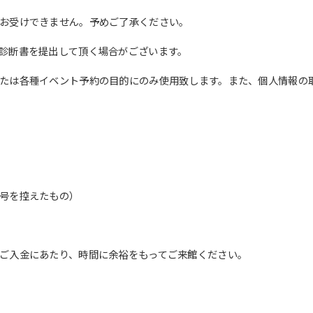
English. Click the link below (start
お受けできません。予めご了承ください。
automatic translation) to return to
the top page.
診断書を提出して頂く場合がございます。
However, if you use an automatic
translation service, the Japanese
たは各種イベント予約の目的にのみ使用致します。また、個人情報の
version of this website will be
translated mechanically, so it may
not be an accurate translation.
The translation may differ from the
original content. We ask that you
fully understand this before using
the service.
号を控えたもの）
Automatic translation start
ご入金にあたり、時間に余裕をもってご来館ください。