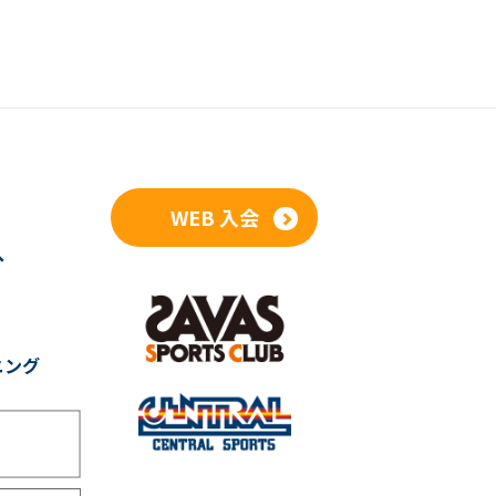
WEB 入会
へ
ニング