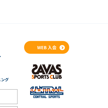
WEB 入会
へ
ニング