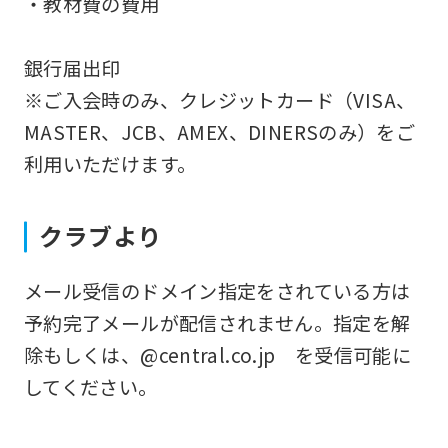
・教材費の費用
ask
that
銀行届出印
you
※ご入会時のみ、クレジットカード（VISA、
fully
MASTER、JCB、AMEX、DINERSのみ）をご
understand
利用いただけます。
this
before
クラブより
using
the
メール受信のドメイン指定をされている方は
service.
予約完了メールが配信されません。指定を解
除もしくは、@central.co.jp を受信可能に
Automatic translation
してください。