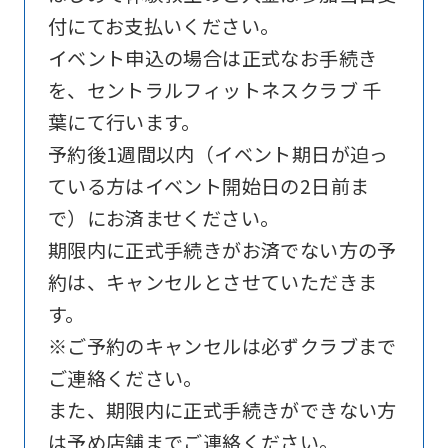
Sports
付にてお支払いください。
official
イベント申込の場合は正式なお手続き
website
を、セントラルフィットネスクラブ 千
is
葉にて行います。
automatically
予約後1週間以内（イベント期日が迫っ
translated
ている方はイベント開始日の2日前ま
into
で）にお済ませください。
English.
期限内に正式手続きがお済でない方の予
Click
約は、キャンセルとさせていただきま
the
す。
link
※ご予約のキャンセルは必ずクラブまで
below
ご連絡ください。
(start
また、期限内に正式手続きができない方
automatic
は予め店舗までご連絡ください。