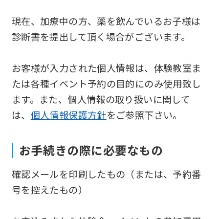
service,
現在、加療中の方、薬を飲んでいるお子様は
the
診断書を提出して頂く場合がございます。
Japanese
version
お客様が入力された個人情報は、体験教室ま
of
たは各種イベント予約の目的にのみ使用致し
this
ます。また、個人情報の取り扱いに関して
website
は、
個人情報保護方針
をご参照下さい。
will
be
translated
お手続きの際に必要なもの
mechanically,
確認メールを印刷したもの（または、予約番
so
号を控えたもの）
it
may