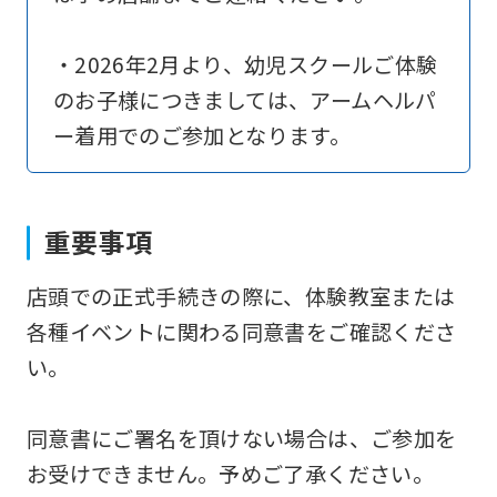
translation)
to
・2026年2月より、幼児スクールご体験
return
のお子様につきましては、アームヘルパ
to
ー着用でのご参加となります。
the
top
page.
重要事項
However,
店頭での正式手続きの際に、体験教室または
if
各種イベントに関わる同意書をご確認くださ
you
い。
use
an
同意書にご署名を頂けない場合は、ご参加を
automatic
お受けできません。予めご了承ください。
translation