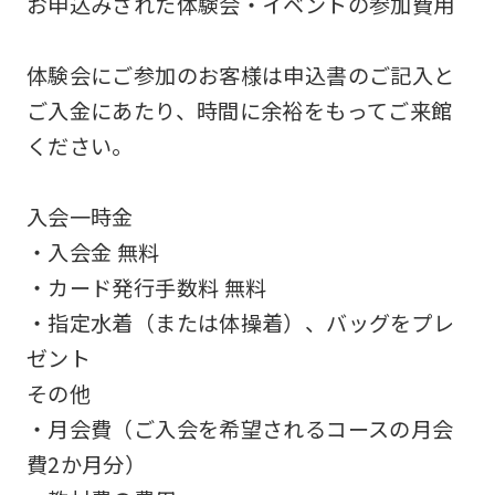
お申込みされた体験会・イベントの参加費用
not
be
体験会にご参加のお客様は申込書のご記入と
an
ご入金にあたり、時間に余裕をもってご来館
accurate
ください。
translation.
The
入会一時金
translation
・入会金 無料
may
・カード発行手数料 無料
differ
・指定水着（または体操着）、バッグをプレ
from
ゼント
the
その他
original
・月会費（ご入会を希望されるコースの月会
content.
費2か月分）
We